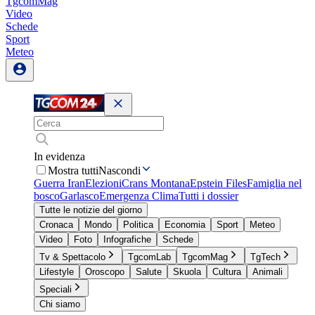
TgcomMag
Video
Schede
Sport
Meteo
In evidenza
Mostra tutti
Nascondi
Guerra Iran
Elezioni
Crans Montana
Epstein Files
Famiglia nel
bosco
Garlasco
Emergenza Clima
Tutti i dossier
Tutte le notizie del giorno
Cronaca
Mondo
Politica
Economia
Sport
Meteo
Video
Foto
Infografiche
Schede
Tv & Spettacolo
TgcomLab
TgcomMag
TgTech
Lifestyle
Oroscopo
Salute
Skuola
Cultura
Animali
Speciali
Chi siamo