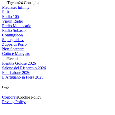
Tgcom24 Consiglia
Mediaset Infinity
R101
Radio 105
Virgin Radio
Radio Montecarlo
Radio Subasio
Comingsoon
Superguidatv
Zuppa di Porro
Non Sprecare
Cotto e Mangiato
Eventi
Identità Golose 2026
Salone del Risparmio 2026
Fuorisalone 2026
L'Artigiano in Fiera 2025
Legal
Corporate
Cookie Policy
Privacy Policy