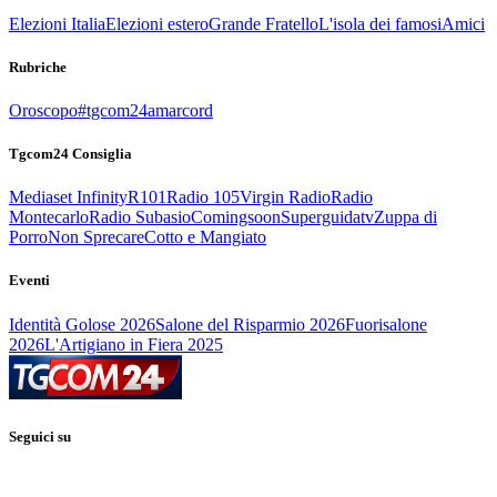
Elezioni Italia
Elezioni estero
Grande Fratello
L'isola dei famosi
Amici
Rubriche
Oroscopo
#tgcom24amarcord
Tgcom24 Consiglia
Mediaset Infinity
R101
Radio 105
Virgin Radio
Radio
Montecarlo
Radio Subasio
Comingsoon
Superguidatv
Zuppa di
Porro
Non Sprecare
Cotto e Mangiato
Eventi
Identità Golose 2026
Salone del Risparmio 2026
Fuorisalone
2026
L'Artigiano in Fiera 2025
Seguici su