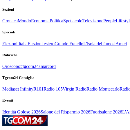
Sezioni
Cronaca
Mondo
Economia
Politica
Spettacolo
Televisione
People
Lifestyl
Speciali
Elezioni Italia
Elezioni estero
Grande Fratello
L'isola dei famosi
Amici
Rubriche
Oroscopo
#tgcom24amarcord
Tgcom24 Consiglia
Mediaset Infinity
R101
Radio 105
Virgin Radio
Radio Montecarlo
Radio
Eventi
Identità Golose 2026
Salone del Risparmio 2026
Fuorisalone 2026
L'Ar