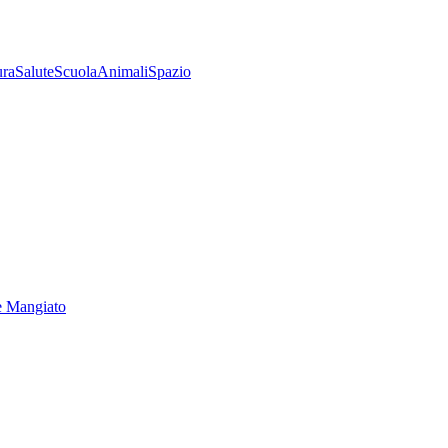
ura
Salute
Scuola
Animali
Spazio
e Mangiato