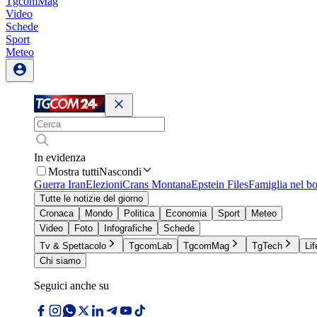
TgcomMag
Video
Schede
Sport
Meteo
In evidenza
Mostra tutti
Nascondi
Guerra Iran
Elezioni
Crans Montana
Epstein Files
Famiglia nel b
Tutte le notizie del giorno
Cronaca
Mondo
Politica
Economia
Sport
Meteo
Video
Foto
Infografiche
Schede
Tv & Spettacolo
TgcomLab
TgcomMag
TgTech
Lif
Chi siamo
Seguici anche su