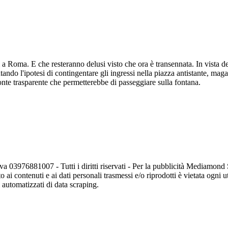
 a Roma. E che resteranno delusi visto che ora è transennata. In vista del
utando l'ipotesi di contingentare gli ingressi nella piazza antistante, ma
onte trasparente che permetterebbe di passeggiare sulla fontana.
va 03976881007 - Tutti i diritti riservati - Per la pubblicità Mediamon
o ai contenuti e ai dati personali trasmessi e/o riprodotti è vietata ogni 
zi automatizzati di data scraping.