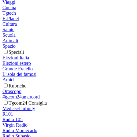
Viaggi
Cucina
Tgtech
E-Planet
Cultura
Salute
Scuola
Animali
Spazio
Speciali
Elezioni Italia
Elezioni estero
Grande Fratello
L'isola dei famosi
Amici
Rubriche
Oroscopo
#tgcom24amarcord
Tgcom24 Consiglia
Mediaset Infinity
R101
Radio 105
Virgin Radio
Radio Montecarlo
Radio Subasio