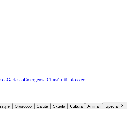
osco
Garlasco
Emergenza Clima
Tutti i dossier
estyle
Oroscopo
Salute
Skuola
Cultura
Animali
Speciali