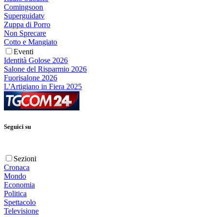
Comingsoon
Superguidatv
Zuppa di Porro
Non Sprecare
Cotto e Mangiato
Eventi
Identità Golose 2026
Salone del Risparmio 2026
Fuorisalone 2026
L'Artigiano in Fiera 2025
Seguici su
Sezioni
Cronaca
Mondo
Economia
Politica
Spettacolo
Televisione