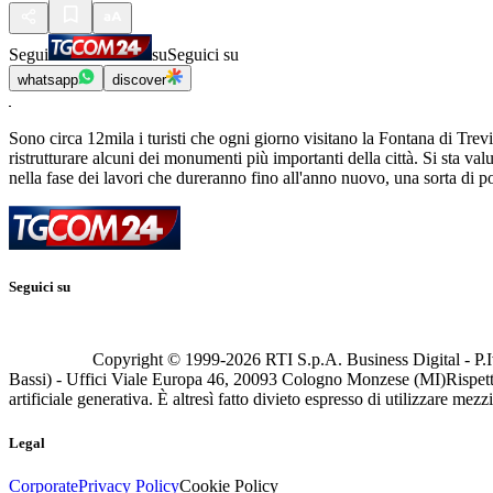
Segui
su
Seguici su
whatsapp
discover
Sono circa 12mila i turisti che ogni giorno visitano la Fontana di Trevi
ristrutturare alcuni dei monumenti più importanti della città. Si sta val
nella fase dei lavori che dureranno fino all'anno nuovo, una sorta di p
Seguici su
Copyright © 1999-
2026
RTI S.p.A. Business Digital - P.I
Bassi) - Uffici Viale Europa 46, 20093 Cologno Monzese (MI)
Rispett
artificiale generativa. È altresì fatto divieto espresso di utilizzare mez
Legal
Corporate
Privacy Policy
Cookie Policy