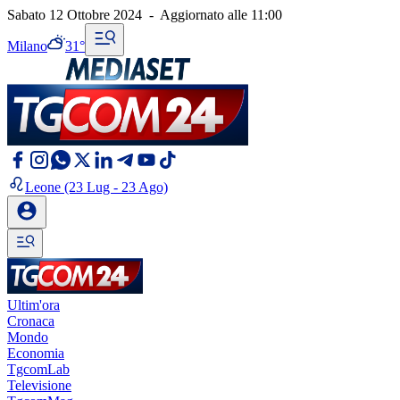
Sabato 12 Ottobre 2024
-
Aggiornato alle
11:00
Milano
31°
Leone
(23 Lug - 23 Ago)
Ultim'ora
Cronaca
Mondo
Economia
TgcomLab
Televisione