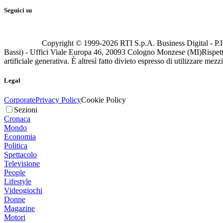
Seguici su
Copyright © 1999-
2026
RTI S.p.A. Business Digital - P.I
Bassi) - Uffici Viale Europa 46, 20093 Cologno Monzese (MI)
Rispett
artificiale generativa. È altresì fatto divieto espresso di utilizzare mez
Legal
Corporate
Privacy Policy
Cookie Policy
Sezioni
Cronaca
Mondo
Economia
Politica
Spettacolo
Televisione
People
Lifestyle
Videogiochi
Donne
Magazine
Motori