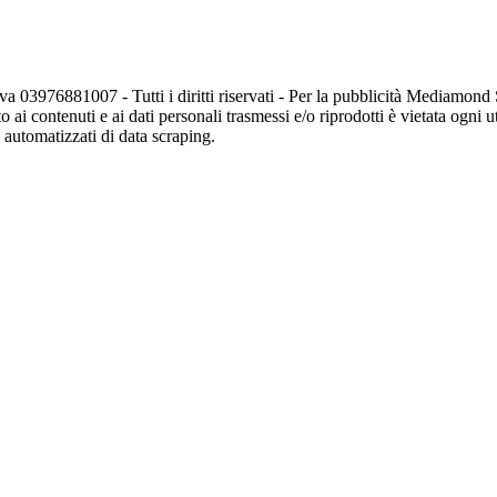
va 03976881007 - Tutti i diritti riservati - Per la pubblicità Mediamon
o ai contenuti e ai dati personali trasmessi e/o riprodotti è vietata ogni 
zi automatizzati di data scraping.