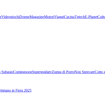
e
Videogiochi
Donne
Magazine
Motori
Viaggi
Cucina
Tgtech
E-Planet
Cult
 Subasio
Comingsoon
Superguidatv
Zuppa di Porro
Non Sprecare
Cotto 
tigiano in Fiera 2025