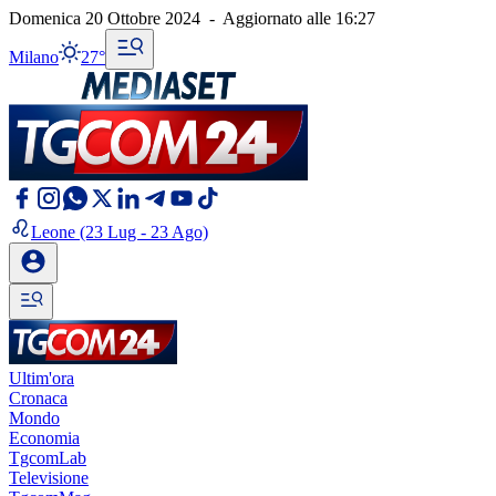
Domenica 20 Ottobre 2024
-
Aggiornato alle
16:27
Milano
27°
Leone
(23 Lug - 23 Ago)
Ultim'ora
Cronaca
Mondo
Economia
TgcomLab
Televisione