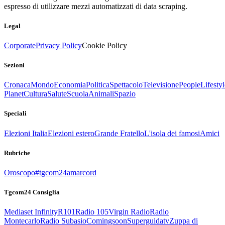
espresso di utilizzare mezzi automatizzati di data scraping.
Legal
Corporate
Privacy Policy
Cookie Policy
Sezioni
Cronaca
Mondo
Economia
Politica
Spettacolo
Televisione
People
Lifestyl
Planet
Cultura
Salute
Scuola
Animali
Spazio
Speciali
Elezioni Italia
Elezioni estero
Grande Fratello
L'isola dei famosi
Amici
Rubriche
Oroscopo
#tgcom24amarcord
Tgcom24 Consiglia
Mediaset Infinity
R101
Radio 105
Virgin Radio
Radio
Montecarlo
Radio Subasio
Comingsoon
Superguidatv
Zuppa di