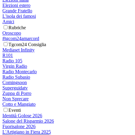
Elezioni estero
Grande Fratello
L'isola dei famosi
Amici
Rubriche
Oroscopo
#tgcom24amarcord
Tgcom24 Consiglia
Mediaset Infinity
R101
Radio 105
Virgin Radio
Radio Montecarlo
Radio Subasio
Comingsoon
Superguidatv
Zuppa di Porro
Non Sprecare
Cotto e Mangiato
Eventi
Identità Golose 2026
Salone del Risparmio 2026
Fuorisalone 2026
L'Artigiano in Fiera 2025