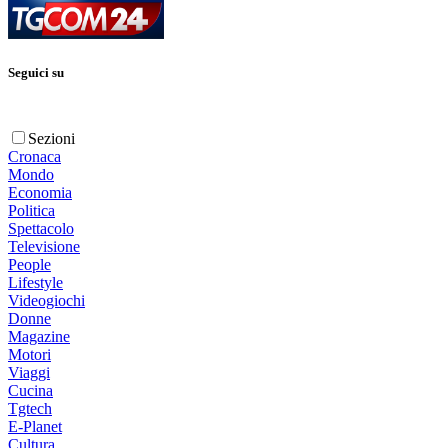
Seguici su
Sezioni
Cronaca
Mondo
Economia
Politica
Spettacolo
Televisione
People
Lifestyle
Videogiochi
Donne
Magazine
Motori
Viaggi
Cucina
Tgtech
E-Planet
Cultura