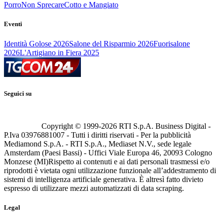
Porro
Non Sprecare
Cotto e Mangiato
Eventi
Identità Golose 2026
Salone del Risparmio 2026
Fuorisalone
2026
L'Artigiano in Fiera 2025
Seguici su
Copyright © 1999-
2026
RTI S.p.A. Business Digital -
P.Iva 03976881007 - Tutti i diritti riservati - Per la pubblicità
Mediamond S.p.A. - RTI S.p.A., Mediaset N.V., sede legale
Amsterdam (Paesi Bassi) - Uffici Viale Europa 46, 20093 Cologno
Monzese (MI)
Rispetto ai contenuti e ai dati personali trasmessi e/o
riprodotti è vietata ogni utilizzazione funzionale all’addestramento di
sistemi di intelligenza artificiale generativa. È altresì fatto divieto
espresso di utilizzare mezzi automatizzati di data scraping.
Legal