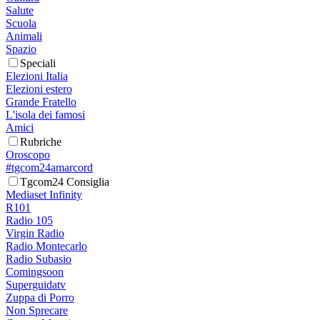
Salute
Scuola
Animali
Spazio
Speciali
Elezioni Italia
Elezioni estero
Grande Fratello
L'isola dei famosi
Amici
Rubriche
Oroscopo
#tgcom24amarcord
Tgcom24 Consiglia
Mediaset Infinity
R101
Radio 105
Virgin Radio
Radio Montecarlo
Radio Subasio
Comingsoon
Superguidatv
Zuppa di Porro
Non Sprecare