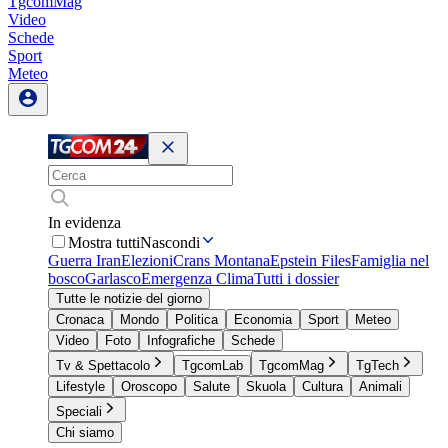
TgcomMag
Video
Schede
Sport
Meteo
In evidenza
Mostra tutti
Nascondi
Guerra Iran
Elezioni
Crans Montana
Epstein Files
Famiglia nel
bosco
Garlasco
Emergenza Clima
Tutti i dossier
Tutte le notizie del giorno
Cronaca
Mondo
Politica
Economia
Sport
Meteo
Video
Foto
Infografiche
Schede
Tv & Spettacolo
TgcomLab
TgcomMag
TgTech
Lifestyle
Oroscopo
Salute
Skuola
Cultura
Animali
Speciali
Chi siamo