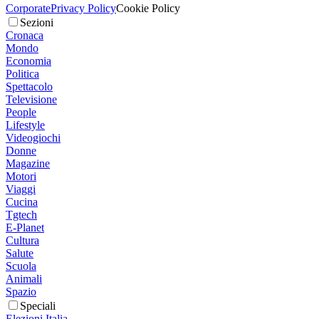
Corporate
Privacy Policy
Cookie Policy
Sezioni
Cronaca
Mondo
Economia
Politica
Spettacolo
Televisione
People
Lifestyle
Videogiochi
Donne
Magazine
Motori
Viaggi
Cucina
Tgtech
E-Planet
Cultura
Salute
Scuola
Animali
Spazio
Speciali
Elezioni Italia