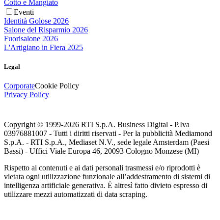
Cotto e Mangiato
Eventi
Identità Golose 2026
Salone del Risparmio 2026
Fuorisalone 2026
L'Artigiano in Fiera 2025
Legal
Corporate
Cookie Policy
Privacy Policy
Copyright © 1999-
2026
RTI S.p.A. Business Digital - P.Iva
03976881007 - Tutti i diritti riservati - Per la pubblicità Mediamond
S.p.A. - RTI S.p.A., Mediaset N.V., sede legale Amsterdam (Paesi
Bassi) - Uffici Viale Europa 46, 20093 Cologno Monzese (MI)
Rispetto ai contenuti e ai dati personali trasmessi e/o riprodotti è
vietata ogni utilizzazione funzionale all’addestramento di sistemi di
intelligenza artificiale generativa. È altresì fatto divieto espresso di
utilizzare mezzi automatizzati di data scraping.