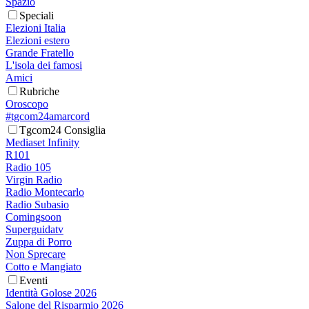
Spazio
Speciali
Elezioni Italia
Elezioni estero
Grande Fratello
L'isola dei famosi
Amici
Rubriche
Oroscopo
#tgcom24amarcord
Tgcom24 Consiglia
Mediaset Infinity
R101
Radio 105
Virgin Radio
Radio Montecarlo
Radio Subasio
Comingsoon
Superguidatv
Zuppa di Porro
Non Sprecare
Cotto e Mangiato
Eventi
Identità Golose 2026
Salone del Risparmio 2026