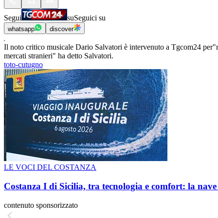
Segui
su
Seguici su
whatsapp
discover
Il noto critico musicale Dario Salvatori è intervenuto a Tgcom24 per"r
mercati stranieri" ha detto Salvatori.
toto-cutugno
LE VOCI DEL COSTANZA
Costanza I di Sicilia, tra tecnologia e comfort: la nav
contenuto sponsorizzato