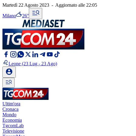
Martedì 22 Agosto 2023
-
Aggiornato alle
22:05
Milano
26°
Leone
(23 Lug - 23 Ago)
Ultim'ora
Cronaca
Mondo
Economia
TgcomLab
Televisione