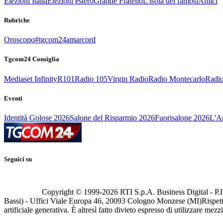
Elezioni Italia
Elezioni estero
Grande Fratello
L'isola dei famosi
Amici
Rubriche
Oroscopo
#tgcom24amarcord
Tgcom24 Consiglia
Mediaset Infinity
R101
Radio 105
Virgin Radio
Radio Montecarlo
Radio
Eventi
Identità Golose 2026
Salone del Risparmio 2026
Fuorisalone 2026
L'Ar
Seguici su
Copyright © 1999-
2026
RTI S.p.A. Business Digital - P.I
Bassi) - Uffici Viale Europa 46, 20093 Cologno Monzese (MI)
Rispett
artificiale generativa. È altresì fatto divieto espresso di utilizzare mez