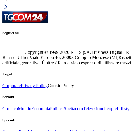
Seguici su
Copyright © 1999-
2026
RTI S.p.A. Business Digital - P.I
Bassi) - Uffici Viale Europa 46, 20093 Cologno Monzese (MI)
Rispett
artificiale generativa. È altresì fatto divieto espresso di utilizzare mez
Legal
Corporate
Privacy Policy
Cookie Policy
Sezioni
Cronaca
Mondo
Economia
Politica
Spettacolo
Televisione
People
Lifestyl
Speciali