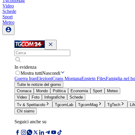
TgcomMag
Video
Schede
Sport
Meteo
In evidenza
Mostra tutti
Nascondi
Guerra Iran
Elezioni
Crans Montana
Epstein Files
Famiglia nel b
Tutte le notizie del giorno
Cronaca
Mondo
Politica
Economia
Sport
Meteo
Video
Foto
Infografiche
Schede
Tv & Spettacolo
TgcomLab
TgcomMag
TgTech
Lif
Chi siamo
Seguici anche su