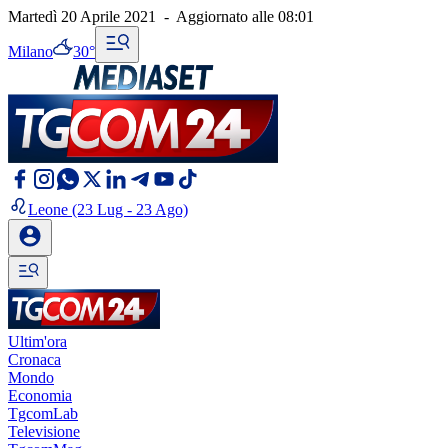
Martedì 20 Aprile 2021
-
Aggiornato alle
08:01
Milano
30°
Leone
(23 Lug - 23 Ago)
Ultim'ora
Cronaca
Mondo
Economia
TgcomLab
Televisione