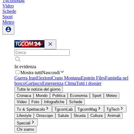
TgcomMag
Video
Schede
Sport
Meteo
In evidenza
Mostra tutti
Nascondi
Guerra Iran
Elezioni
Crans Montana
Epstein Files
Famiglia nel
bosco
Garlasco
Emergenza Clima
Tutti i dossier
Tutte le notizie del giorno
Cronaca
Mondo
Politica
Economia
Sport
Meteo
Video
Foto
Infografiche
Schede
Tv & Spettacolo
TgcomLab
TgcomMag
TgTech
Lifestyle
Oroscopo
Salute
Skuola
Cultura
Animali
Speciali
Chi siamo