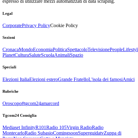
espresso di utilizzare mezzi automatizzati di data scraping.
Legal
Corporate
Privacy Policy
Cookie Policy
Sezioni
Cronaca
Mondo
Economia
Politica
Spettacolo
Televisione
People
Lifestyl
Planet
Cultura
Salute
Scuola
Animali
Spazio
Speciali
Elezioni Italia
Elezioni estero
Grande Fratello
L'isola dei famosi
Amici
Rubriche
Oroscopo
#tgcom24amarcord
Tgcom24 Consiglia
Mediaset Infinity
R101
Radio 105
Virgin Radio
Radio
Montecarlo
Radio Subasio
Comingsoon
Superguidatv
Zuppa di