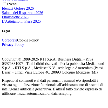
Eventi
Identità Golose 2026
Salone del Risparmio 2026
Fuorisalone 2026
L'Artigiano in Fiera 2025
Legal
Corporate
Cookie Policy
Privacy Policy
Copyright © 1999-
2026
RTI S.p.A. Business Digital - P.Iva
03976881007 - Tutti i diritti riservati - Per la pubblicità Mediamond
S.p.A. - RTI S.p.A., Mediaset N.V., sede legale Amsterdam (Paesi
Bassi) - Uffici Viale Europa 46, 20093 Cologno Monzese (MI)
Rispetto ai contenuti e ai dati personali trasmessi e/o riprodotti è
vietata ogni utilizzazione funzionale all’addestramento di sistemi di
intelligenza artificiale generativa. È altresì fatto divieto espresso di
utilizzare mezzi automatizzati di data scraping.