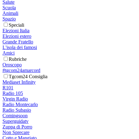
Salute
Scuola
Animali
Spazio
Speciali
Elezioni Italia
Elezioni estero
Grande Fratello
L'isola dei famosi
Amici
Rubriche
Oroscopo
#tgcom24amarcord
Tgcom24 Consiglia
Mediaset Infinity
R101
Radio 105
Virgin Radio
Radio Montecarlo
Radio Subasio
Comingsoon
Superguidatv
Zuppa di Porro
Non Sprecare
Cotto e Mangiato