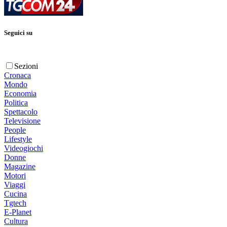
Seguici su
Sezioni
Cronaca
Mondo
Economia
Politica
Spettacolo
Televisione
People
Lifestyle
Videogiochi
Donne
Magazine
Motori
Viaggi
Cucina
Tgtech
E-Planet
Cultura