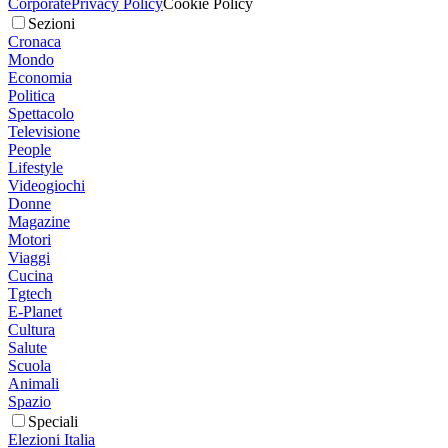
Corporate
Privacy Policy
Cookie Policy
Sezioni
Cronaca
Mondo
Economia
Politica
Spettacolo
Televisione
People
Lifestyle
Videogiochi
Donne
Magazine
Motori
Viaggi
Cucina
Tgtech
E-Planet
Cultura
Salute
Scuola
Animali
Spazio
Speciali
Elezioni Italia