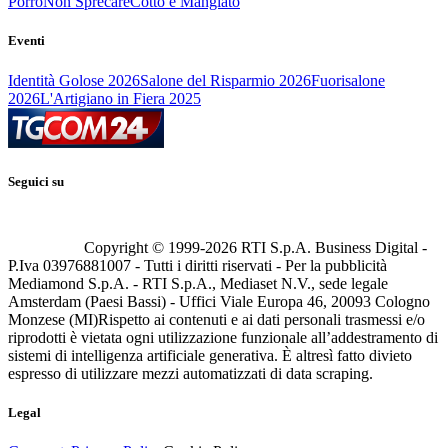
Porro
Non Sprecare
Cotto e Mangiato
Eventi
Identità Golose 2026
Salone del Risparmio 2026
Fuorisalone
2026
L'Artigiano in Fiera 2025
Seguici su
Copyright © 1999-
2026
RTI S.p.A. Business Digital -
P.Iva 03976881007 - Tutti i diritti riservati - Per la pubblicità
Mediamond S.p.A. - RTI S.p.A., Mediaset N.V., sede legale
Amsterdam (Paesi Bassi) - Uffici Viale Europa 46, 20093 Cologno
Monzese (MI)
Rispetto ai contenuti e ai dati personali trasmessi e/o
riprodotti è vietata ogni utilizzazione funzionale all’addestramento di
sistemi di intelligenza artificiale generativa. È altresì fatto divieto
espresso di utilizzare mezzi automatizzati di data scraping.
Legal