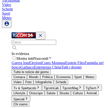
TgcomMag
Video
Schede
Sport
Meteo
In evidenza
Mostra tutti
Nascondi
Guerra Iran
Elezioni
Crans Montana
Epstein Files
Famiglia nel
bosco
Garlasco
Emergenza Clima
Tutti i dossier
Tutte le notizie del giorno
Cronaca
Mondo
Politica
Economia
Sport
Meteo
Video
Foto
Infografiche
Schede
Tv & Spettacolo
TgcomLab
TgcomMag
TgTech
Lifestyle
Oroscopo
Salute
Skuola
Cultura
Animali
Speciali
Chi siamo