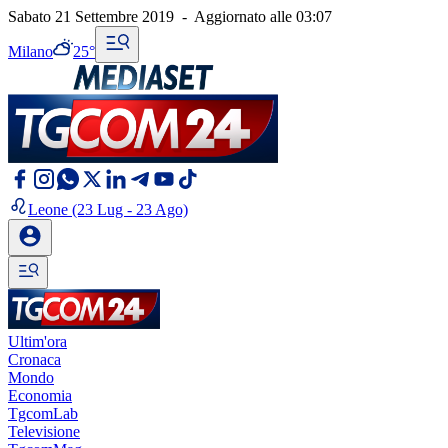
Sabato 21 Settembre 2019
-
Aggiornato alle
03:07
Milano
25°
Leone
(23 Lug - 23 Ago)
Ultim'ora
Cronaca
Mondo
Economia
TgcomLab
Televisione