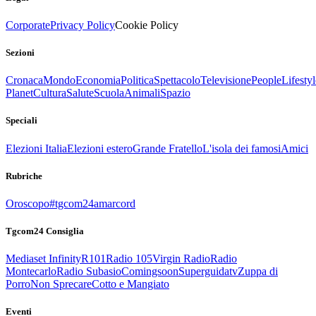
Corporate
Privacy Policy
Cookie Policy
Sezioni
Cronaca
Mondo
Economia
Politica
Spettacolo
Televisione
People
Lifestyl
Planet
Cultura
Salute
Scuola
Animali
Spazio
Speciali
Elezioni Italia
Elezioni estero
Grande Fratello
L'isola dei famosi
Amici
Rubriche
Oroscopo
#tgcom24amarcord
Tgcom24 Consiglia
Mediaset Infinity
R101
Radio 105
Virgin Radio
Radio
Montecarlo
Radio Subasio
Comingsoon
Superguidatv
Zuppa di
Porro
Non Sprecare
Cotto e Mangiato
Eventi