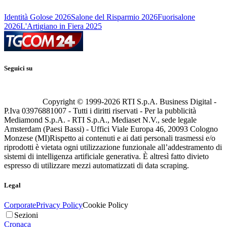
Identità Golose 2026
Salone del Risparmio 2026
Fuorisalone
2026
L'Artigiano in Fiera 2025
Seguici su
Copyright © 1999-
2026
RTI S.p.A. Business Digital -
P.Iva 03976881007 - Tutti i diritti riservati - Per la pubblicità
Mediamond S.p.A. - RTI S.p.A., Mediaset N.V., sede legale
Amsterdam (Paesi Bassi) - Uffici Viale Europa 46, 20093 Cologno
Monzese (MI)
Rispetto ai contenuti e ai dati personali trasmessi e/o
riprodotti è vietata ogni utilizzazione funzionale all’addestramento di
sistemi di intelligenza artificiale generativa. È altresì fatto divieto
espresso di utilizzare mezzi automatizzati di data scraping.
Legal
Corporate
Privacy Policy
Cookie Policy
Sezioni
Cronaca