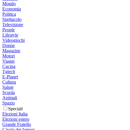
Mondo
Economia
Politica
Spettacolo
Televisione
People
Lifestyle
Videogiochi
Donne
Magazine
Motori
Viaggi
Cucina
Tgtech
E-Planet
Cultura
Salute
Scuola
Animali
Spazio
Speciali
Elezioni Italia
Elezioni estero
Grande Fratello
L'isola dei famosi