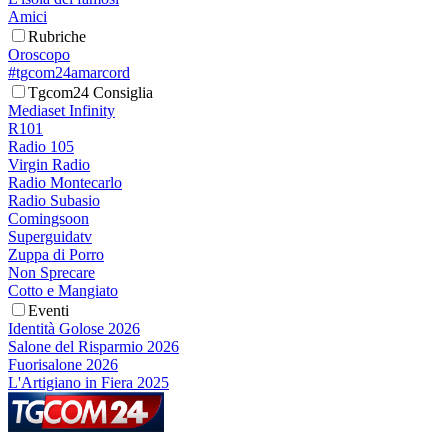
Amici
Rubriche
Oroscopo
#tgcom24amarcord
Tgcom24 Consiglia
Mediaset Infinity
R101
Radio 105
Virgin Radio
Radio Montecarlo
Radio Subasio
Comingsoon
Superguidatv
Zuppa di Porro
Non Sprecare
Cotto e Mangiato
Eventi
Identità Golose 2026
Salone del Risparmio 2026
Fuorisalone 2026
L'Artigiano in Fiera 2025