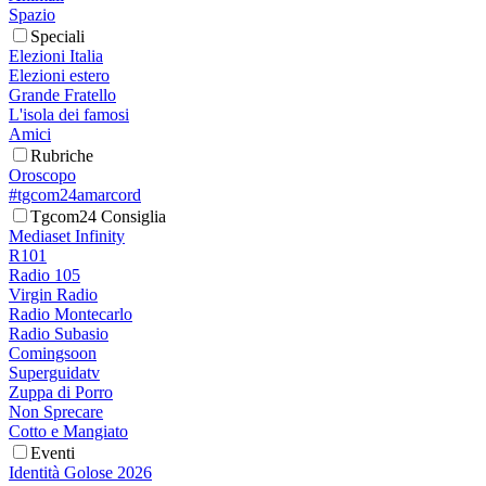
Spazio
Speciali
Elezioni Italia
Elezioni estero
Grande Fratello
L'isola dei famosi
Amici
Rubriche
Oroscopo
#tgcom24amarcord
Tgcom24 Consiglia
Mediaset Infinity
R101
Radio 105
Virgin Radio
Radio Montecarlo
Radio Subasio
Comingsoon
Superguidatv
Zuppa di Porro
Non Sprecare
Cotto e Mangiato
Eventi
Identità Golose 2026