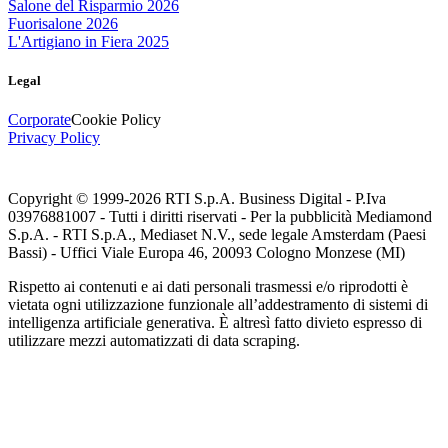
Salone del Risparmio 2026
Fuorisalone 2026
L'Artigiano in Fiera 2025
Legal
Corporate
Cookie Policy
Privacy Policy
Copyright © 1999-
2026
RTI S.p.A. Business Digital - P.Iva
03976881007 - Tutti i diritti riservati - Per la pubblicità Mediamond
S.p.A. - RTI S.p.A., Mediaset N.V., sede legale Amsterdam (Paesi
Bassi) - Uffici Viale Europa 46, 20093 Cologno Monzese (MI)
Rispetto ai contenuti e ai dati personali trasmessi e/o riprodotti è
vietata ogni utilizzazione funzionale all’addestramento di sistemi di
intelligenza artificiale generativa. È altresì fatto divieto espresso di
utilizzare mezzi automatizzati di data scraping.