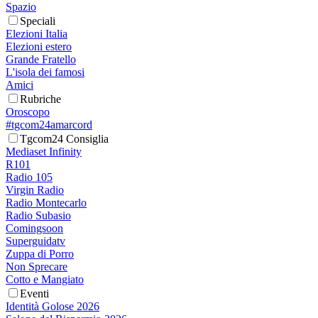
Spazio
Speciali
Elezioni Italia
Elezioni estero
Grande Fratello
L'isola dei famosi
Amici
Rubriche
Oroscopo
#tgcom24amarcord
Tgcom24 Consiglia
Mediaset Infinity
R101
Radio 105
Virgin Radio
Radio Montecarlo
Radio Subasio
Comingsoon
Superguidatv
Zuppa di Porro
Non Sprecare
Cotto e Mangiato
Eventi
Identità Golose 2026