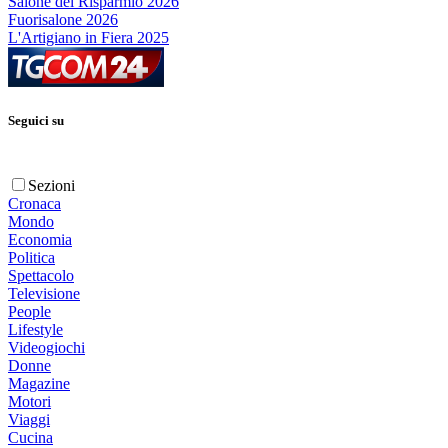
Salone del Risparmio 2026
Fuorisalone 2026
L'Artigiano in Fiera 2025
Seguici su
Sezioni
Cronaca
Mondo
Economia
Politica
Spettacolo
Televisione
People
Lifestyle
Videogiochi
Donne
Magazine
Motori
Viaggi
Cucina