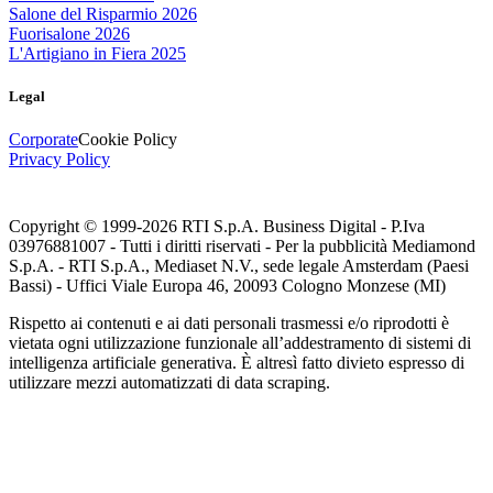
Salone del Risparmio 2026
Fuorisalone 2026
L'Artigiano in Fiera 2025
Legal
Corporate
Cookie Policy
Privacy Policy
Copyright © 1999-
2026
RTI S.p.A. Business Digital - P.Iva
03976881007 - Tutti i diritti riservati - Per la pubblicità Mediamond
S.p.A. - RTI S.p.A., Mediaset N.V., sede legale Amsterdam (Paesi
Bassi) - Uffici Viale Europa 46, 20093 Cologno Monzese (MI)
Rispetto ai contenuti e ai dati personali trasmessi e/o riprodotti è
vietata ogni utilizzazione funzionale all’addestramento di sistemi di
intelligenza artificiale generativa. È altresì fatto divieto espresso di
utilizzare mezzi automatizzati di data scraping.