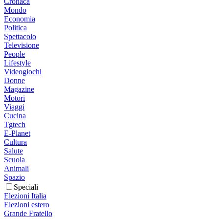
Cronaca
Mondo
Economia
Politica
Spettacolo
Televisione
People
Lifestyle
Videogiochi
Donne
Magazine
Motori
Viaggi
Cucina
Tgtech
E-Planet
Cultura
Salute
Scuola
Animali
Spazio
Speciali
Elezioni Italia
Elezioni estero
Grande Fratello