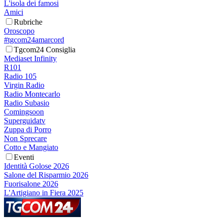
L'isola dei famosi
Amici
Rubriche
Oroscopo
#tgcom24amarcord
Tgcom24 Consiglia
Mediaset Infinity
R101
Radio 105
Virgin Radio
Radio Montecarlo
Radio Subasio
Comingsoon
Superguidatv
Zuppa di Porro
Non Sprecare
Cotto e Mangiato
Eventi
Identità Golose 2026
Salone del Risparmio 2026
Fuorisalone 2026
L'Artigiano in Fiera 2025