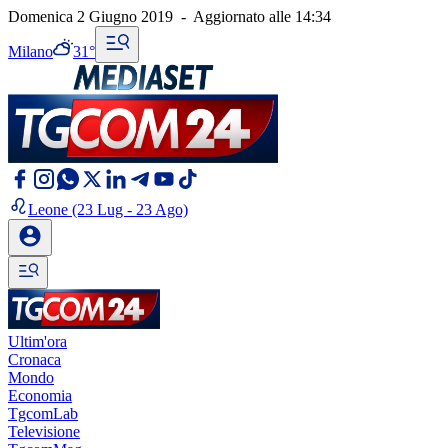
Domenica 2 Giugno 2019
-
Aggiornato alle
14:34
Milano
31°
Leone
(23 Lug - 23 Ago)
Ultim'ora
Cronaca
Mondo
Economia
TgcomLab
Televisione