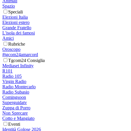
Animali
Spazio
Speciali
Elezioni Italia
Elezioni estero
Grande Fratello
L'isola dei famosi
Amici
Rubriche
Oroscopo
#tgcom24amarcord
Tgcom24 Consiglia
Mediaset Infinity
R101
Radio 105
Virgin Radio
Radio Montecarlo
Radio Subasio
Comingsoon
Superguidatv
Zuppa di Porro
Non Sprecare
Cotto e Mangiato
Eventi
Identità Golose 2026