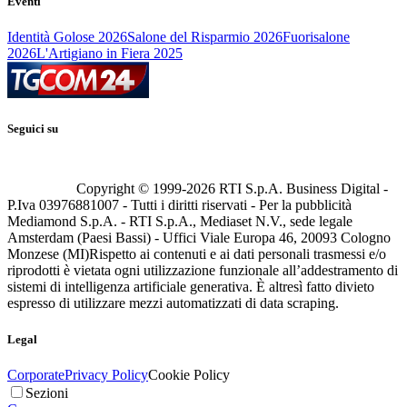
Eventi
Identità Golose 2026
Salone del Risparmio 2026
Fuorisalone
2026
L'Artigiano in Fiera 2025
Seguici su
Copyright © 1999-
2026
RTI S.p.A. Business Digital -
P.Iva 03976881007 - Tutti i diritti riservati - Per la pubblicità
Mediamond S.p.A. - RTI S.p.A., Mediaset N.V., sede legale
Amsterdam (Paesi Bassi) - Uffici Viale Europa 46, 20093 Cologno
Monzese (MI)
Rispetto ai contenuti e ai dati personali trasmessi e/o
riprodotti è vietata ogni utilizzazione funzionale all’addestramento di
sistemi di intelligenza artificiale generativa. È altresì fatto divieto
espresso di utilizzare mezzi automatizzati di data scraping.
Legal
Corporate
Privacy Policy
Cookie Policy
Sezioni