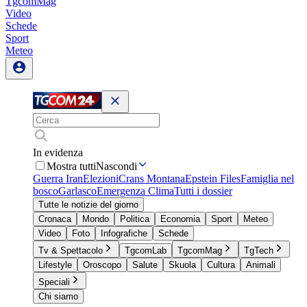
TgcomMag
Video
Schede
Sport
Meteo
In evidenza
Mostra tutti
Nascondi
Guerra Iran
Elezioni
Crans Montana
Epstein Files
Famiglia nel
bosco
Garlasco
Emergenza Clima
Tutti i dossier
Tutte le notizie del giorno
Cronaca
Mondo
Politica
Economia
Sport
Meteo
Video
Foto
Infografiche
Schede
Tv & Spettacolo
TgcomLab
TgcomMag
TgTech
Lifestyle
Oroscopo
Salute
Skuola
Cultura
Animali
Speciali
Chi siamo