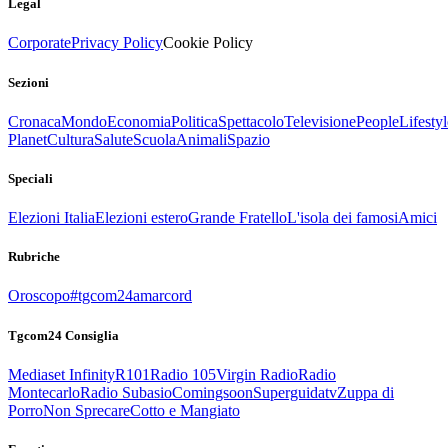
Legal
Corporate
Privacy Policy
Cookie Policy
Sezioni
Cronaca
Mondo
Economia
Politica
Spettacolo
Televisione
People
Lifestyl
Planet
Cultura
Salute
Scuola
Animali
Spazio
Speciali
Elezioni Italia
Elezioni estero
Grande Fratello
L'isola dei famosi
Amici
Rubriche
Oroscopo
#tgcom24amarcord
Tgcom24 Consiglia
Mediaset Infinity
R101
Radio 105
Virgin Radio
Radio
Montecarlo
Radio Subasio
Comingsoon
Superguidatv
Zuppa di
Porro
Non Sprecare
Cotto e Mangiato