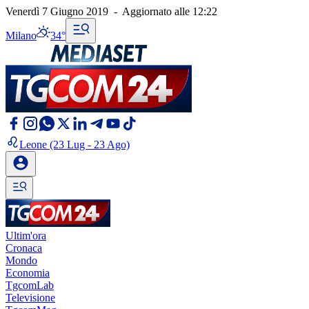
Venerdì 7 Giugno 2019
-
Aggiornato alle
12:22
Milano
34°
Leone
(23 Lug - 23 Ago)
Ultim'ora
Cronaca
Mondo
Economia
TgcomLab
Televisione