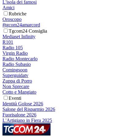
L'isola dei famosi
Amici
Rubriche
Oroscopo
#tgcom24amarcord
Tgcom24 Consiglia
Mediaset Infinity
R101
Radio 105
Virgin Radio
Radio Montecarlo
Radio Subasio
Comingsoon
Superguidatv
Zuppa di Porro
Non Sprecare
Cotto e Mangiato
Eventi
Identità Golose 2026
Salone del Risparmio 2026
Fuorisalone 2026
L'Artigiano in Fiera 2025