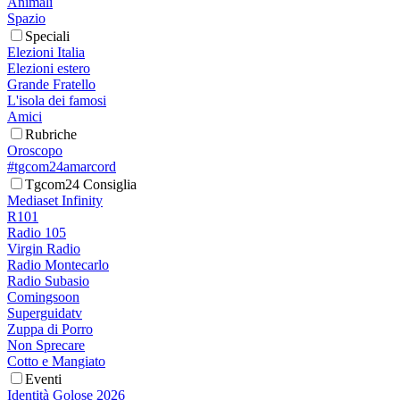
Animali
Spazio
Speciali
Elezioni Italia
Elezioni estero
Grande Fratello
L'isola dei famosi
Amici
Rubriche
Oroscopo
#tgcom24amarcord
Tgcom24 Consiglia
Mediaset Infinity
R101
Radio 105
Virgin Radio
Radio Montecarlo
Radio Subasio
Comingsoon
Superguidatv
Zuppa di Porro
Non Sprecare
Cotto e Mangiato
Eventi
Identità Golose 2026