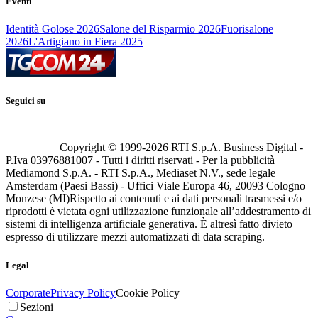
Eventi
Identità Golose 2026
Salone del Risparmio 2026
Fuorisalone
2026
L'Artigiano in Fiera 2025
Seguici su
Copyright © 1999-
2026
RTI S.p.A. Business Digital -
P.Iva 03976881007 - Tutti i diritti riservati - Per la pubblicità
Mediamond S.p.A. - RTI S.p.A., Mediaset N.V., sede legale
Amsterdam (Paesi Bassi) - Uffici Viale Europa 46, 20093 Cologno
Monzese (MI)
Rispetto ai contenuti e ai dati personali trasmessi e/o
riprodotti è vietata ogni utilizzazione funzionale all’addestramento di
sistemi di intelligenza artificiale generativa. È altresì fatto divieto
espresso di utilizzare mezzi automatizzati di data scraping.
Legal
Corporate
Privacy Policy
Cookie Policy
Sezioni