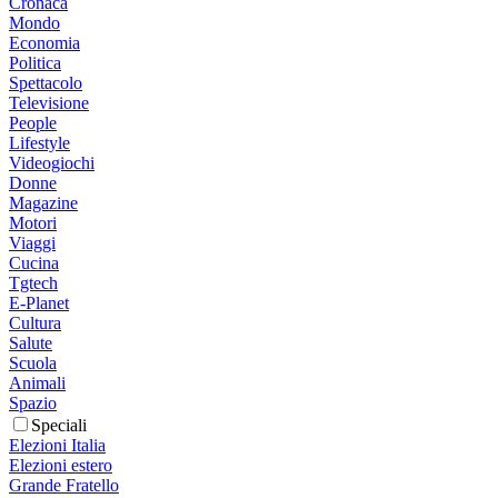
Cronaca
Mondo
Economia
Politica
Spettacolo
Televisione
People
Lifestyle
Videogiochi
Donne
Magazine
Motori
Viaggi
Cucina
Tgtech
E-Planet
Cultura
Salute
Scuola
Animali
Spazio
Speciali
Elezioni Italia
Elezioni estero
Grande Fratello