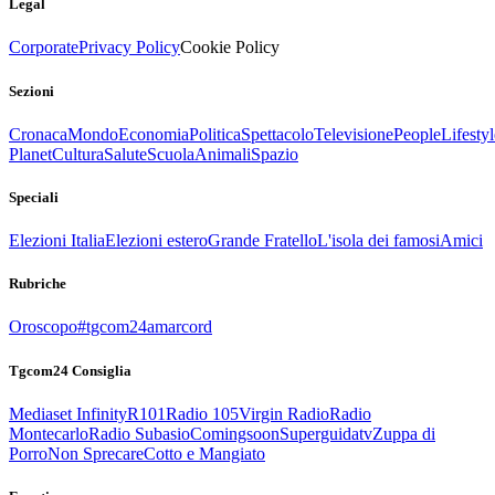
Legal
Corporate
Privacy Policy
Cookie Policy
Sezioni
Cronaca
Mondo
Economia
Politica
Spettacolo
Televisione
People
Lifestyl
Planet
Cultura
Salute
Scuola
Animali
Spazio
Speciali
Elezioni Italia
Elezioni estero
Grande Fratello
L'isola dei famosi
Amici
Rubriche
Oroscopo
#tgcom24amarcord
Tgcom24 Consiglia
Mediaset Infinity
R101
Radio 105
Virgin Radio
Radio
Montecarlo
Radio Subasio
Comingsoon
Superguidatv
Zuppa di
Porro
Non Sprecare
Cotto e Mangiato