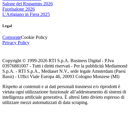
Salone del Risparmio 2026
Fuorisalone 2026
L'Artigiano in Fiera 2025
Legal
Corporate
Cookie Policy
Privacy Policy
Copyright © 1999-
2026
RTI S.p.A. Business Digital - P.Iva
03976881007 - Tutti i diritti riservati - Per la pubblicità Mediamond
S.p.A. - RTI S.p.A., Mediaset N.V., sede legale Amsterdam (Paesi
Bassi) - Uffici Viale Europa 46, 20093 Cologno Monzese (MI)
Rispetto ai contenuti e ai dati personali trasmessi e/o riprodotti è
vietata ogni utilizzazione funzionale all’addestramento di sistemi di
intelligenza artificiale generativa. È altresì fatto divieto espresso di
utilizzare mezzi automatizzati di data scraping.