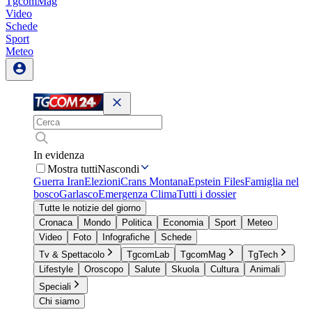
TgcomMag
Video
Schede
Sport
Meteo
In evidenza
Mostra tutti
Nascondi
Guerra Iran
Elezioni
Crans Montana
Epstein Files
Famiglia nel
bosco
Garlasco
Emergenza Clima
Tutti i dossier
Tutte le notizie del giorno
Cronaca
Mondo
Politica
Economia
Sport
Meteo
Video
Foto
Infografiche
Schede
Tv & Spettacolo
TgcomLab
TgcomMag
TgTech
Lifestyle
Oroscopo
Salute
Skuola
Cultura
Animali
Speciali
Chi siamo