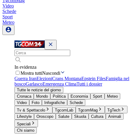
TgcomMag
Video
Schede
Sport
Meteo
In evidenza
Mostra tutti
Nascondi
Guerra Iran
Elezioni
Crans Montana
Epstein Files
Famiglia nel
bosco
Garlasco
Emergenza Clima
Tutti i dossier
Tutte le notizie del giorno
Cronaca
Mondo
Politica
Economia
Sport
Meteo
Video
Foto
Infografiche
Schede
Tv & Spettacolo
TgcomLab
TgcomMag
TgTech
Lifestyle
Oroscopo
Salute
Skuola
Cultura
Animali
Speciali
Chi siamo