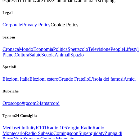
espresso di utilizzare mezzi automatizzati di data scraping.
Legal
Corporate
Privacy Policy
Cookie Policy
Sezioni
Cronaca
Mondo
Economia
Politica
Spettacolo
Televisione
People
Lifestyl
Planet
Cultura
Salute
Scuola
Animali
Spazio
Speciali
Elezioni Italia
Elezioni estero
Grande Fratello
L'isola dei famosi
Amici
Rubriche
Oroscopo
#tgcom24amarcord
Tgcom24 Consiglia
Mediaset Infinity
R101
Radio 105
Virgin Radio
Radio
Montecarlo
Radio Subasio
Comingsoon
Superguidatv
Zuppa di
Porro
Non Sprecare
Cotto e Mangiato