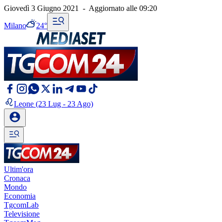
Giovedì 3 Giugno 2021
-
Aggiornato alle
09:20
Milano
24°
Leone
(23 Lug - 23 Ago)
Ultim'ora
Cronaca
Mondo
Economia
TgcomLab
Televisione