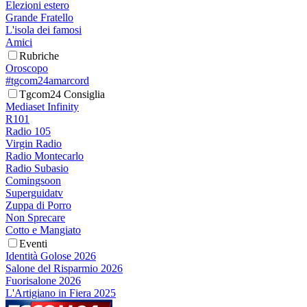
Elezioni estero
Grande Fratello
L'isola dei famosi
Amici
Rubriche
Oroscopo
#tgcom24amarcord
Tgcom24 Consiglia
Mediaset Infinity
R101
Radio 105
Virgin Radio
Radio Montecarlo
Radio Subasio
Comingsoon
Superguidatv
Zuppa di Porro
Non Sprecare
Cotto e Mangiato
Eventi
Identità Golose 2026
Salone del Risparmio 2026
Fuorisalone 2026
L'Artigiano in Fiera 2025