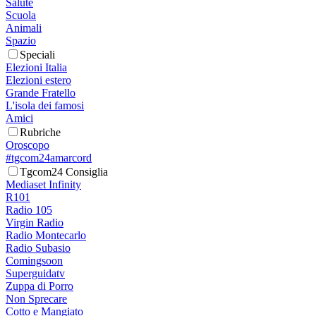
Salute
Scuola
Animali
Spazio
Speciali
Elezioni Italia
Elezioni estero
Grande Fratello
L'isola dei famosi
Amici
Rubriche
Oroscopo
#tgcom24amarcord
Tgcom24 Consiglia
Mediaset Infinity
R101
Radio 105
Virgin Radio
Radio Montecarlo
Radio Subasio
Comingsoon
Superguidatv
Zuppa di Porro
Non Sprecare
Cotto e Mangiato