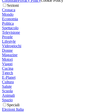
Corporate
Privacy Policy
Cookie Policy
Sezioni
Cronaca
Mondo
Economia
Politica
Spettacolo
Televisione
People
Lifestyle
Videogiochi
Donne
Magazine
Motori
Viaggi
Cucina
Tgtech
E-Planet
Cultura
Salute
Scuola
Animali
Spazio
Speciali
Elezioni Italia