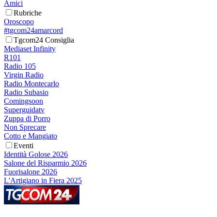
Amici
Rubriche
Oroscopo
#tgcom24amarcord
Tgcom24 Consiglia
Mediaset Infinity
R101
Radio 105
Virgin Radio
Radio Montecarlo
Radio Subasio
Comingsoon
Superguidatv
Zuppa di Porro
Non Sprecare
Cotto e Mangiato
Eventi
Identità Golose 2026
Salone del Risparmio 2026
Fuorisalone 2026
L'Artigiano in Fiera 2025