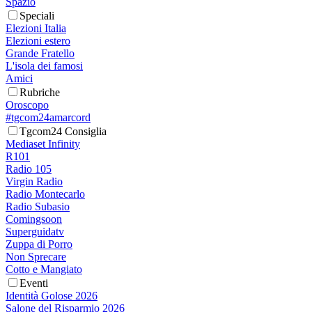
Spazio
Speciali
Elezioni Italia
Elezioni estero
Grande Fratello
L'isola dei famosi
Amici
Rubriche
Oroscopo
#tgcom24amarcord
Tgcom24 Consiglia
Mediaset Infinity
R101
Radio 105
Virgin Radio
Radio Montecarlo
Radio Subasio
Comingsoon
Superguidatv
Zuppa di Porro
Non Sprecare
Cotto e Mangiato
Eventi
Identità Golose 2026
Salone del Risparmio 2026