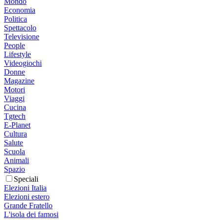
Mondo
Economia
Politica
Spettacolo
Televisione
People
Lifestyle
Videogiochi
Donne
Magazine
Motori
Viaggi
Cucina
Tgtech
E-Planet
Cultura
Salute
Scuola
Animali
Spazio
Speciali
Elezioni Italia
Elezioni estero
Grande Fratello
L'isola dei famosi