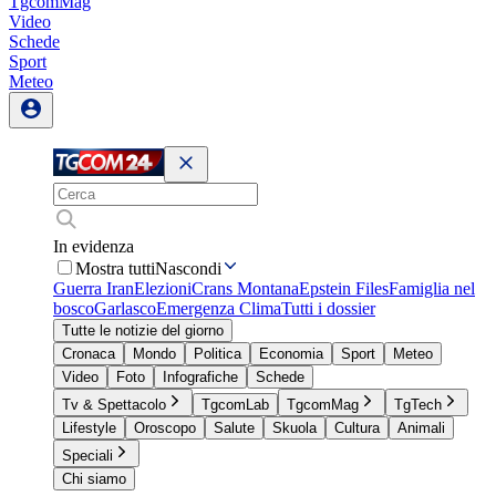
TgcomMag
Video
Schede
Sport
Meteo
In evidenza
Mostra tutti
Nascondi
Guerra Iran
Elezioni
Crans Montana
Epstein Files
Famiglia nel
bosco
Garlasco
Emergenza Clima
Tutti i dossier
Tutte le notizie del giorno
Cronaca
Mondo
Politica
Economia
Sport
Meteo
Video
Foto
Infografiche
Schede
Tv & Spettacolo
TgcomLab
TgcomMag
TgTech
Lifestyle
Oroscopo
Salute
Skuola
Cultura
Animali
Speciali
Chi siamo