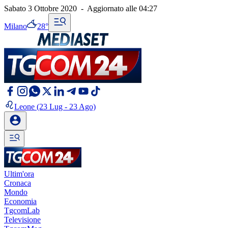
Sabato 3 Ottobre 2020
-
Aggiornato alle
04:27
Milano
28°
Leone
(23 Lug - 23 Ago)
Ultim'ora
Cronaca
Mondo
Economia
TgcomLab
Televisione