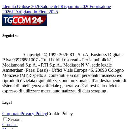
Identità Golose 2026
Salone del Risparmio 2026
Fuorisalone
2026
L'Artigiano in Fiera 2025
Seguici su
Copyright © 1999-
2026
RTI S.p.A. Business Digital -
P.Iva 03976881007 - Tutti i diritti riservati - Per la pubblicità
Mediamond S.p.A. - RTI S.p.A., Mediaset N.V., sede legale
Amsterdam (Paesi Bassi) - Uffici Viale Europa 46, 20093 Cologno
Monzese (MI)
Rispetto ai contenuti e ai dati personali trasmessi e/o
riprodotti è vietata ogni utilizzazione funzionale all’addestramento di
sistemi di intelligenza artificiale generativa. È altresì fatto divieto
espresso di utilizzare mezzi automatizzati di data scraping.
Legal
Corporate
Privacy Policy
Cookie Policy
Sezioni
Cronaca