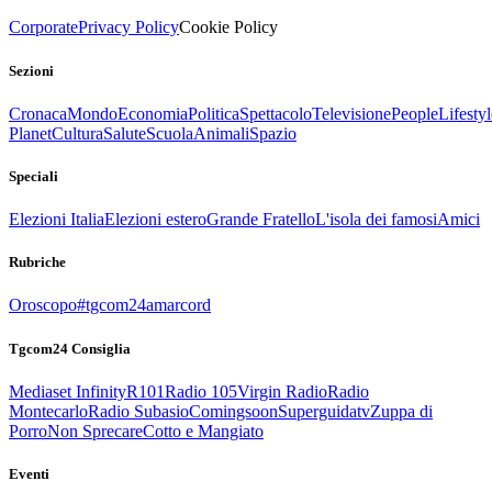
Corporate
Privacy Policy
Cookie Policy
Sezioni
Cronaca
Mondo
Economia
Politica
Spettacolo
Televisione
People
Lifestyl
Planet
Cultura
Salute
Scuola
Animali
Spazio
Speciali
Elezioni Italia
Elezioni estero
Grande Fratello
L'isola dei famosi
Amici
Rubriche
Oroscopo
#tgcom24amarcord
Tgcom24 Consiglia
Mediaset Infinity
R101
Radio 105
Virgin Radio
Radio
Montecarlo
Radio Subasio
Comingsoon
Superguidatv
Zuppa di
Porro
Non Sprecare
Cotto e Mangiato
Eventi