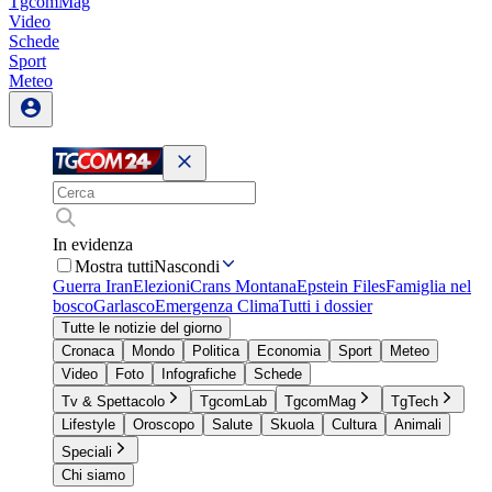
TgcomMag
Video
Schede
Sport
Meteo
In evidenza
Mostra tutti
Nascondi
Guerra Iran
Elezioni
Crans Montana
Epstein Files
Famiglia nel
bosco
Garlasco
Emergenza Clima
Tutti i dossier
Tutte le notizie del giorno
Cronaca
Mondo
Politica
Economia
Sport
Meteo
Video
Foto
Infografiche
Schede
Tv & Spettacolo
TgcomLab
TgcomMag
TgTech
Lifestyle
Oroscopo
Salute
Skuola
Cultura
Animali
Speciali
Chi siamo