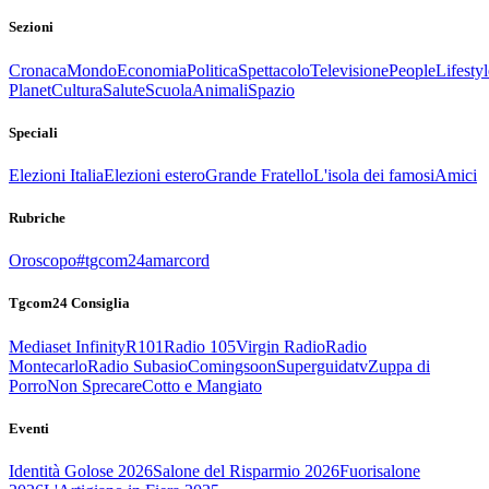
Sezioni
Cronaca
Mondo
Economia
Politica
Spettacolo
Televisione
People
Lifestyl
Planet
Cultura
Salute
Scuola
Animali
Spazio
Speciali
Elezioni Italia
Elezioni estero
Grande Fratello
L'isola dei famosi
Amici
Rubriche
Oroscopo
#tgcom24amarcord
Tgcom24 Consiglia
Mediaset Infinity
R101
Radio 105
Virgin Radio
Radio
Montecarlo
Radio Subasio
Comingsoon
Superguidatv
Zuppa di
Porro
Non Sprecare
Cotto e Mangiato
Eventi
Identità Golose 2026
Salone del Risparmio 2026
Fuorisalone