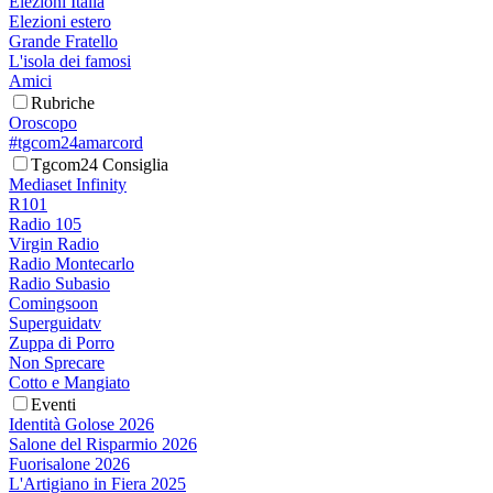
Elezioni Italia
Elezioni estero
Grande Fratello
L'isola dei famosi
Amici
Rubriche
Oroscopo
#tgcom24amarcord
Tgcom24 Consiglia
Mediaset Infinity
R101
Radio 105
Virgin Radio
Radio Montecarlo
Radio Subasio
Comingsoon
Superguidatv
Zuppa di Porro
Non Sprecare
Cotto e Mangiato
Eventi
Identità Golose 2026
Salone del Risparmio 2026
Fuorisalone 2026
L'Artigiano in Fiera 2025