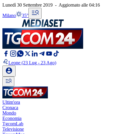
Lunedì 30 Settembre 2019
-
Aggiornato alle
04:16
Milano
35°
Leone
(23 Lug - 23 Ago)
Ultim'ora
Cronaca
Mondo
Economia
TgcomLab
Televisione