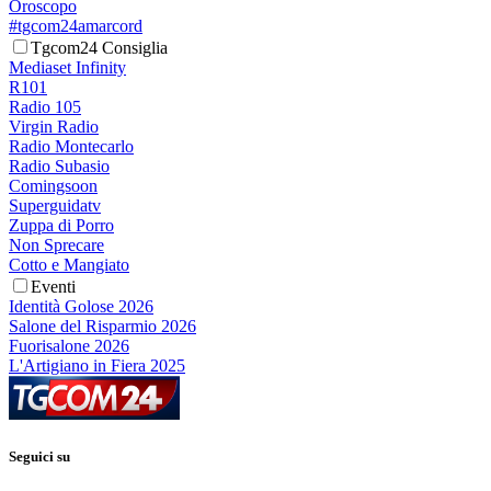
Oroscopo
#tgcom24amarcord
Tgcom24 Consiglia
Mediaset Infinity
R101
Radio 105
Virgin Radio
Radio Montecarlo
Radio Subasio
Comingsoon
Superguidatv
Zuppa di Porro
Non Sprecare
Cotto e Mangiato
Eventi
Identità Golose 2026
Salone del Risparmio 2026
Fuorisalone 2026
L'Artigiano in Fiera 2025
Seguici su