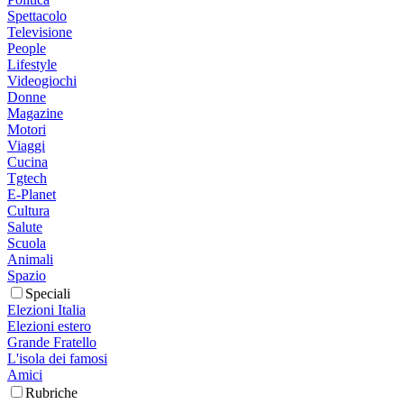
Spettacolo
Televisione
People
Lifestyle
Videogiochi
Donne
Magazine
Motori
Viaggi
Cucina
Tgtech
E-Planet
Cultura
Salute
Scuola
Animali
Spazio
Speciali
Elezioni Italia
Elezioni estero
Grande Fratello
L'isola dei famosi
Amici
Rubriche