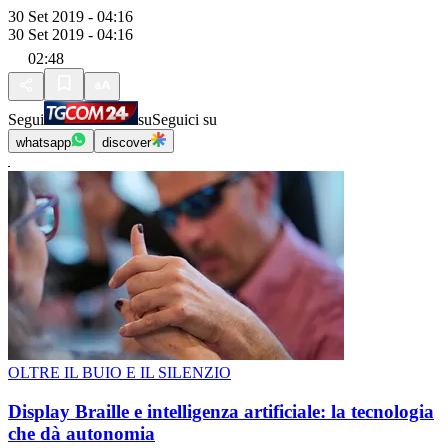
30 Set 2019 - 04:16
30 Set 2019 - 04:16
02:48
Segui
su
Seguici su
whatsapp
discover
OLTRE IL BUIO E IL SILENZIO
Display Braille e intelligenza artificiale: la tecnologia
che dà autonomia