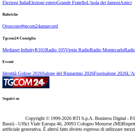
Elezioni Italia
Elezioni estero
Grande Fratello
L'isola dei famosi
Amici
Rubriche
Oroscopo
#tgcom24amarcord
Tgcom24 Consiglia
Mediaset Infinity
R101
Radio 105
Virgin Radio
Radio Montecarlo
Radio
Eventi
Identità Golose 2026
Salone del Risparmio 2026
Fuorisalone 2026
L'Ar
Seguici su
Copyright © 1999-
2026
RTI S.p.A. Business Digital - P.I
Bassi) - Uffici Viale Europa 46, 20093 Cologno Monzese (MI)
Rispett
artificiale generativa. È altresì fatto divieto espresso di utilizzare mez