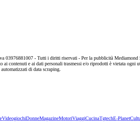
va 03976881007 - Tutti i diritti riservati - Per la pubblicità Mediamon
o ai contenuti e ai dati personali trasmessi e/o riprodotti è vietata ogni 
zi automatizzati di data scraping.
e
Videogiochi
Donne
Magazine
Motori
Viaggi
Cucina
Tgtech
E-Planet
Cult