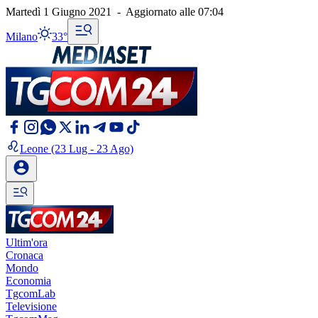
Martedì 1 Giugno 2021
-
Aggiornato alle
07:04
Milano
33°
Leone
(23 Lug - 23 Ago)
Ultim'ora
Cronaca
Mondo
Economia
TgcomLab
Televisione