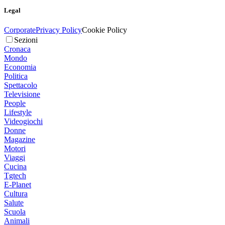
Legal
Corporate
Privacy Policy
Cookie Policy
Sezioni
Cronaca
Mondo
Economia
Politica
Spettacolo
Televisione
People
Lifestyle
Videogiochi
Donne
Magazine
Motori
Viaggi
Cucina
Tgtech
E-Planet
Cultura
Salute
Scuola
Animali