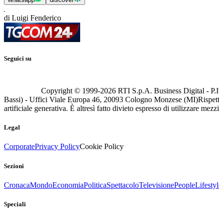
di Luigi Fenderico
Seguici su
Copyright © 1999-
2026
RTI S.p.A. Business Digital - P.I
Bassi) - Uffici Viale Europa 46, 20093 Cologno Monzese (MI)
Rispett
artificiale generativa. È altresì fatto divieto espresso di utilizzare mez
Legal
Corporate
Privacy Policy
Cookie Policy
Sezioni
Cronaca
Mondo
Economia
Politica
Spettacolo
Televisione
People
Lifestyl
Speciali