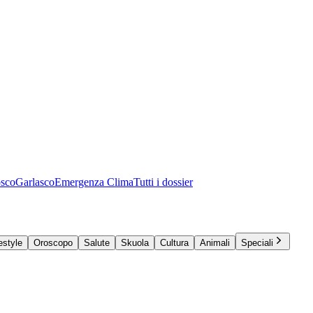
osco
Garlasco
Emergenza Clima
Tutti i dossier
estyle
Oroscopo
Salute
Skuola
Cultura
Animali
Speciali