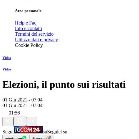
Area personale
Help e Faq
Info e contatti
Termini del servizio
Utilizzo dati e privacy
Cookie Policy
Video
Video
Elezioni, il punto sui risultati
01 Giu 2021 - 07:04
01 Giu 2021 - 07:04
01:56
Segui
su
Seguici su
whatsapp
discover