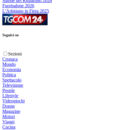
Salone del Risparmio 2026
Fuorisalone 2026
L'Artigiano in Fiera 2025
Seguici su
Sezioni
Cronaca
Mondo
Economia
Politica
Spettacolo
Televisione
People
Lifestyle
Videogiochi
Donne
Magazine
Motori
Viaggi
Cucina