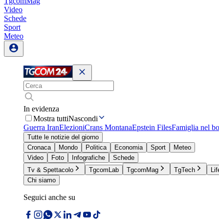
TgcomMag
Video
Schede
Sport
Meteo
In evidenza
Mostra tutti
Nascondi
Guerra Iran
Elezioni
Crans Montana
Epstein Files
Famiglia nel b
Tutte le notizie del giorno
Cronaca
Mondo
Politica
Economia
Sport
Meteo
Video
Foto
Infografiche
Schede
Tv & Spettacolo
TgcomLab
TgcomMag
TgTech
Lif
Chi siamo
Seguici anche su