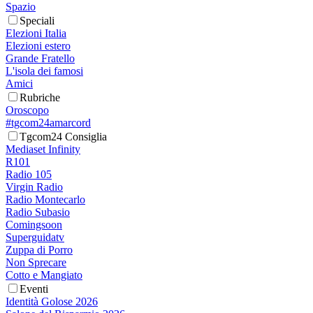
Spazio
Speciali
Elezioni Italia
Elezioni estero
Grande Fratello
L'isola dei famosi
Amici
Rubriche
Oroscopo
#tgcom24amarcord
Tgcom24 Consiglia
Mediaset Infinity
R101
Radio 105
Virgin Radio
Radio Montecarlo
Radio Subasio
Comingsoon
Superguidatv
Zuppa di Porro
Non Sprecare
Cotto e Mangiato
Eventi
Identità Golose 2026