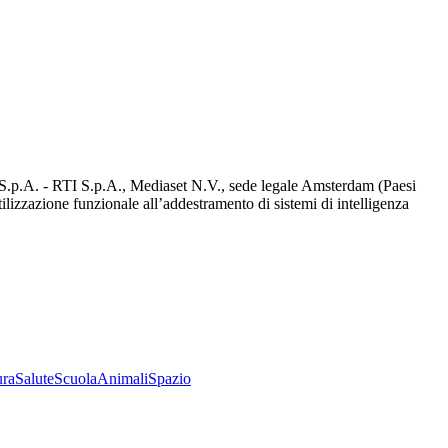
d S.p.A. - RTI S.p.A., Mediaset N.V., sede legale Amsterdam (Paesi
utilizzazione funzionale all’addestramento di sistemi di intelligenza
ura
Salute
Scuola
Animali
Spazio