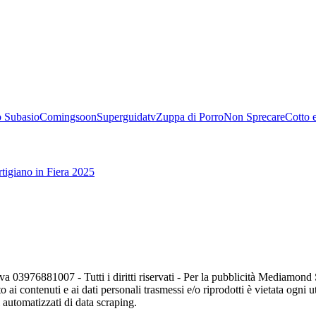
 Subasio
Comingsoon
Superguidatv
Zuppa di Porro
Non Sprecare
Cotto 
tigiano in Fiera 2025
va 03976881007 - Tutti i diritti riservati - Per la pubblicità Mediamon
o ai contenuti e ai dati personali trasmessi e/o riprodotti è vietata ogni 
zi automatizzati di data scraping.