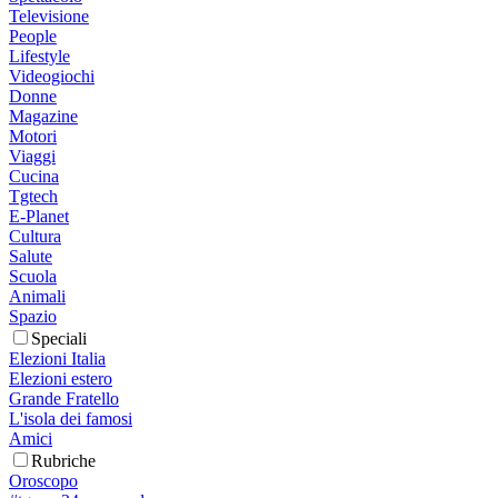
Televisione
People
Lifestyle
Videogiochi
Donne
Magazine
Motori
Viaggi
Cucina
Tgtech
E-Planet
Cultura
Salute
Scuola
Animali
Spazio
Speciali
Elezioni Italia
Elezioni estero
Grande Fratello
L'isola dei famosi
Amici
Rubriche
Oroscopo