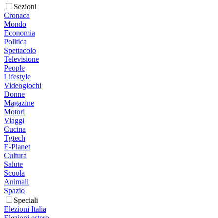
Sezioni
Cronaca
Mondo
Economia
Politica
Spettacolo
Televisione
People
Lifestyle
Videogiochi
Donne
Magazine
Motori
Viaggi
Cucina
Tgtech
E-Planet
Cultura
Salute
Scuola
Animali
Spazio
Speciali
Elezioni Italia
Elezioni estero