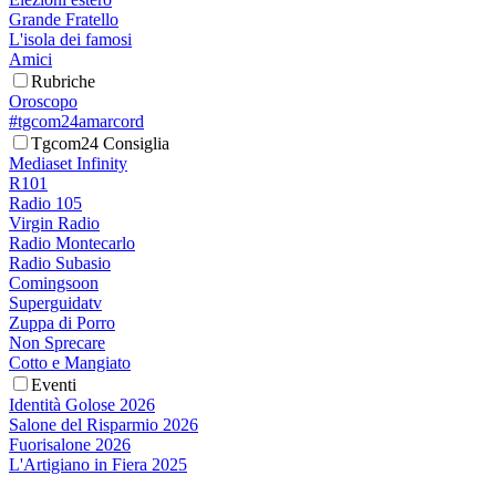
Grande Fratello
L'isola dei famosi
Amici
Rubriche
Oroscopo
#tgcom24amarcord
Tgcom24 Consiglia
Mediaset Infinity
R101
Radio 105
Virgin Radio
Radio Montecarlo
Radio Subasio
Comingsoon
Superguidatv
Zuppa di Porro
Non Sprecare
Cotto e Mangiato
Eventi
Identità Golose 2026
Salone del Risparmio 2026
Fuorisalone 2026
L'Artigiano in Fiera 2025