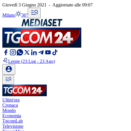
Giovedì 3 Giugno 2021
-
Aggiornato alle
09:07
Milano
36°
Leone
(23 Lug - 23 Ago)
Ultim'ora
Cronaca
Mondo
Economia
TgcomLab
Televisione