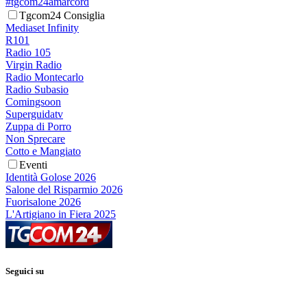
#tgcom24amarcord
Tgcom24 Consiglia
Mediaset Infinity
R101
Radio 105
Virgin Radio
Radio Montecarlo
Radio Subasio
Comingsoon
Superguidatv
Zuppa di Porro
Non Sprecare
Cotto e Mangiato
Eventi
Identità Golose 2026
Salone del Risparmio 2026
Fuorisalone 2026
L'Artigiano in Fiera 2025
Seguici su