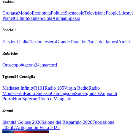
Sezioni
Cronaca
Mondo
Economia
Politica
Spettacolo
Televisione
People
Lifestyl
Planet
Cultura
Salute
Scuola
Animali
Spazio
Speciali
Elezioni Italia
Elezioni estero
Grande Fratello
L'isola dei famosi
Amici
Rubriche
Oroscopo
#tgcom24amarcord
Tgcom24 Consiglia
Mediaset Infinity
R101
Radio 105
Virgin Radio
Radio
Montecarlo
Radio Subasio
Comingsoon
Superguidatv
Zuppa di
Porro
Non Sprecare
Cotto e Mangiato
Eventi
Identità Golose 2026
Salone del Risparmio 2026
Fuorisalone
2026
L'Artigiano in Fiera 2025