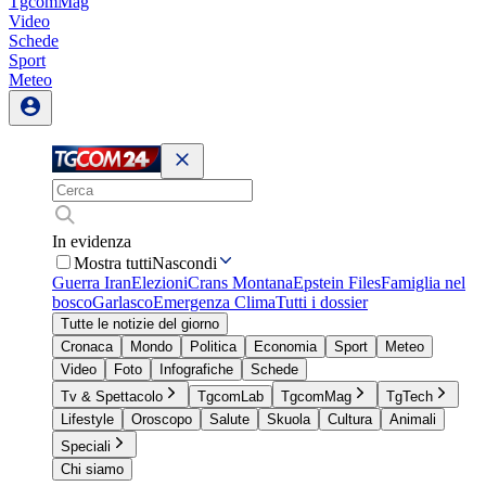
TgcomMag
Video
Schede
Sport
Meteo
In evidenza
Mostra tutti
Nascondi
Guerra Iran
Elezioni
Crans Montana
Epstein Files
Famiglia nel
bosco
Garlasco
Emergenza Clima
Tutti i dossier
Tutte le notizie del giorno
Cronaca
Mondo
Politica
Economia
Sport
Meteo
Video
Foto
Infografiche
Schede
Tv & Spettacolo
TgcomLab
TgcomMag
TgTech
Lifestyle
Oroscopo
Salute
Skuola
Cultura
Animali
Speciali
Chi siamo