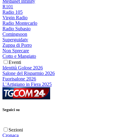
Mediaset Infinity
R101
Radio 105
Virgin Radio
Radio Montecarlo
Radio Subasio
Comingsoon
Superguidatv
Zuppa di Porro
Non Sprecare
Cotto e Mangiato
Eventi
Identità Golose 2026
Salone del Risparmio 2026
Fuorisalone 2026
L'Artigiano in Fiera 2025
Seguici su
Sezioni
Cronaca