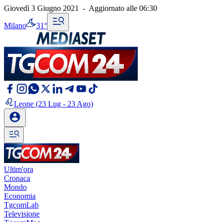
Giovedì 3 Giugno 2021
-
Aggiornato alle
06:30
Milano
31°
Leone
(23 Lug - 23 Ago)
Ultim'ora
Cronaca
Mondo
Economia
TgcomLab
Televisione