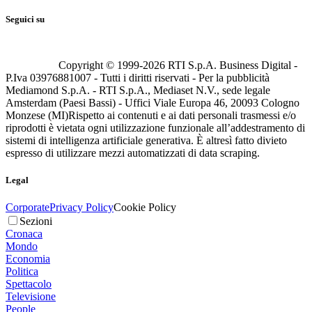
Seguici su
Copyright © 1999-
2026
RTI S.p.A. Business Digital -
P.Iva 03976881007 - Tutti i diritti riservati - Per la pubblicità
Mediamond S.p.A. - RTI S.p.A., Mediaset N.V., sede legale
Amsterdam (Paesi Bassi) - Uffici Viale Europa 46, 20093 Cologno
Monzese (MI)
Rispetto ai contenuti e ai dati personali trasmessi e/o
riprodotti è vietata ogni utilizzazione funzionale all’addestramento di
sistemi di intelligenza artificiale generativa. È altresì fatto divieto
espresso di utilizzare mezzi automatizzati di data scraping.
Legal
Corporate
Privacy Policy
Cookie Policy
Sezioni
Cronaca
Mondo
Economia
Politica
Spettacolo
Televisione
People