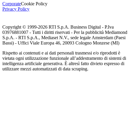
Corporate
Cookie Policy
Privacy Policy
Copyright © 1999-
2026
RTI S.p.A. Business Digital - P.Iva
03976881007 - Tutti i diritti riservati - Per la pubblicità Mediamond
S.p.A. - RTI S.p.A., Mediaset N.V., sede legale Amsterdam (Paesi
Bassi) - Uffici Viale Europa 46, 20093 Cologno Monzese (MI)
Rispetto ai contenuti e ai dati personali trasmessi e/o riprodotti è
vietata ogni utilizzazione funzionale all’addestramento di sistemi di
intelligenza artificiale generativa. È altresì fatto divieto espresso di
utilizzare mezzi automatizzati di data scraping.