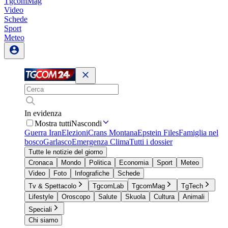
TgcomMag
Video
Schede
Sport
Meteo
In evidenza
Mostra tutti
Nascondi
Guerra Iran
Elezioni
Crans Montana
Epstein Files
Famiglia nel
bosco
Garlasco
Emergenza Clima
Tutti i dossier
Tutte le notizie del giorno
Cronaca
Mondo
Politica
Economia
Sport
Meteo
Video
Foto
Infografiche
Schede
Tv & Spettacolo
TgcomLab
TgcomMag
TgTech
Lifestyle
Oroscopo
Salute
Skuola
Cultura
Animali
Speciali
Chi siamo