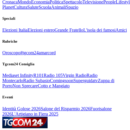
Cronaca
Mondo
Economia
Politica
Spettacolo
Televisione
People
Lifestyl
Planet
Cultura
Salute
Scuola
Animali
Spazio
Speciali
Elezioni Italia
Elezioni estero
Grande Fratello
L'isola dei famosi
Amici
Rubriche
Oroscopo
#tgcom24amarcord
Tgcom24 Consiglia
Mediaset Infinity
R101
Radio 105
Virgin Radio
Radio
Montecarlo
Radio Subasio
Comingsoon
Superguidatv
Zuppa di
Porro
Non Sprecare
Cotto e Mangiato
Eventi
Identità Golose 2026
Salone del Risparmio 2026
Fuorisalone
2026
L'Artigiano in Fiera 2025