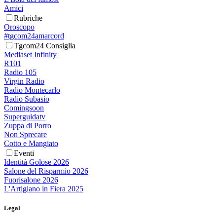
Amici
Rubriche
Oroscopo
#tgcom24amarcord
Tgcom24 Consiglia
Mediaset Infinity
R101
Radio 105
Virgin Radio
Radio Montecarlo
Radio Subasio
Comingsoon
Superguidatv
Zuppa di Porro
Non Sprecare
Cotto e Mangiato
Eventi
Identità Golose 2026
Salone del Risparmio 2026
Fuorisalone 2026
L'Artigiano in Fiera 2025
Legal