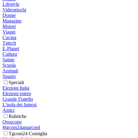
Lifestyle
Videogiochi
Donne
Magazine
Motori
Viaggi
Cucina
Tgtech
E-Planet
Cultura
Salute
Scuola
Animali
Spazio
Speciali
Elezioni Italia
Elezioni estero
Grande Fratello
L'isola dei famosi
Amici
Rubriche
Oroscopo
#tgcom24amarcord
Tgcom24 Consiglia