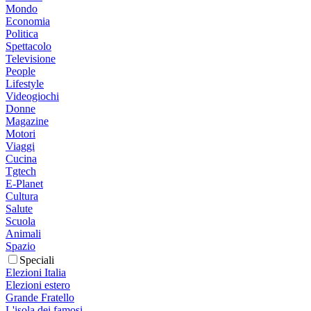
Mondo
Economia
Politica
Spettacolo
Televisione
People
Lifestyle
Videogiochi
Donne
Magazine
Motori
Viaggi
Cucina
Tgtech
E-Planet
Cultura
Salute
Scuola
Animali
Spazio
Speciali
Elezioni Italia
Elezioni estero
Grande Fratello
L'isola dei famosi