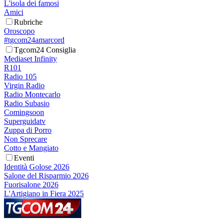
L'isola dei famosi
Amici
Rubriche
Oroscopo
#tgcom24amarcord
Tgcom24 Consiglia
Mediaset Infinity
R101
Radio 105
Virgin Radio
Radio Montecarlo
Radio Subasio
Comingsoon
Superguidatv
Zuppa di Porro
Non Sprecare
Cotto e Mangiato
Eventi
Identità Golose 2026
Salone del Risparmio 2026
Fuorisalone 2026
L'Artigiano in Fiera 2025