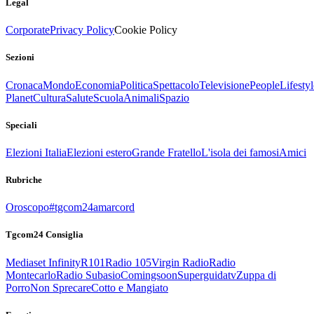
Legal
Corporate
Privacy Policy
Cookie Policy
Sezioni
Cronaca
Mondo
Economia
Politica
Spettacolo
Televisione
People
Lifestyl
Planet
Cultura
Salute
Scuola
Animali
Spazio
Speciali
Elezioni Italia
Elezioni estero
Grande Fratello
L'isola dei famosi
Amici
Rubriche
Oroscopo
#tgcom24amarcord
Tgcom24 Consiglia
Mediaset Infinity
R101
Radio 105
Virgin Radio
Radio
Montecarlo
Radio Subasio
Comingsoon
Superguidatv
Zuppa di
Porro
Non Sprecare
Cotto e Mangiato