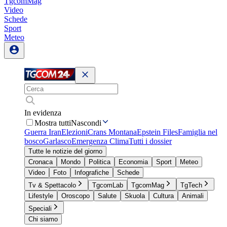
TgcomMag
Video
Schede
Sport
Meteo
In evidenza
Mostra tutti
Nascondi
Guerra Iran
Elezioni
Crans Montana
Epstein Files
Famiglia nel
bosco
Garlasco
Emergenza Clima
Tutti i dossier
Tutte le notizie del giorno
Cronaca
Mondo
Politica
Economia
Sport
Meteo
Video
Foto
Infografiche
Schede
Tv & Spettacolo
TgcomLab
TgcomMag
TgTech
Lifestyle
Oroscopo
Salute
Skuola
Cultura
Animali
Speciali
Chi siamo