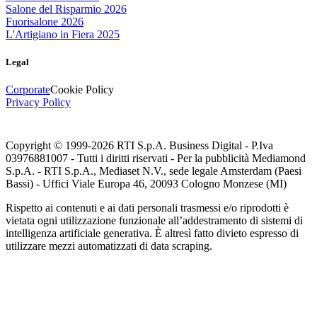
Salone del Risparmio 2026
Fuorisalone 2026
L'Artigiano in Fiera 2025
Legal
Corporate
Cookie Policy
Privacy Policy
Copyright © 1999-
2026
RTI S.p.A. Business Digital - P.Iva
03976881007 - Tutti i diritti riservati - Per la pubblicità Mediamond
S.p.A. - RTI S.p.A., Mediaset N.V., sede legale Amsterdam (Paesi
Bassi) - Uffici Viale Europa 46, 20093 Cologno Monzese (MI)
Rispetto ai contenuti e ai dati personali trasmessi e/o riprodotti è
vietata ogni utilizzazione funzionale all’addestramento di sistemi di
intelligenza artificiale generativa. È altresì fatto divieto espresso di
utilizzare mezzi automatizzati di data scraping.