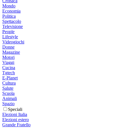
Cronaca
Mondo
Economia
Politica
Spettacolo
Televisione
People
Lifestyle
Videogiochi
Donne
Magazine
Motori
Viaggi
Cucina
Tgtech
E-Planet
Cultura
Salute
Scuola
Animali
Spazio
Speciali
Elezioni Italia
Elezioni estero
Grande Fratello