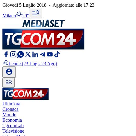
Giovedì 5 Luglio 2018
-
Aggiornato alle
17:23
Milano
29°
Leone
(23 Lug - 23 Ago)
Ultim'ora
Cronaca
Mondo
Economia
TgcomLab
Televisione