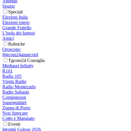
Animali
Spazio
Speciali
Elezioni Italia
Elezioni estero
Grande Fratello
L'isola dei famosi
Amici
Rubriche
Oroscopo
#tgcom24amarcord
Tgcom24 Consiglia
Mediaset Infinity
R101
Radio 105
Virgin Radio
Radio Montecarlo
Radio Subasio
Comingsoon
Superguidatv
Zuppa di Porro
Non Sprecare
Cotto e Mangiato
Eventi
Identità Golose 2026