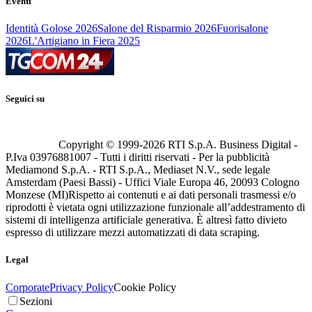
Eventi
Identità Golose 2026
Salone del Risparmio 2026
Fuorisalone
2026
L'Artigiano in Fiera 2025
Seguici su
Copyright © 1999-
2026
RTI S.p.A. Business Digital -
P.Iva 03976881007 - Tutti i diritti riservati - Per la pubblicità
Mediamond S.p.A. - RTI S.p.A., Mediaset N.V., sede legale
Amsterdam (Paesi Bassi) - Uffici Viale Europa 46, 20093 Cologno
Monzese (MI)
Rispetto ai contenuti e ai dati personali trasmessi e/o
riprodotti è vietata ogni utilizzazione funzionale all’addestramento di
sistemi di intelligenza artificiale generativa. È altresì fatto divieto
espresso di utilizzare mezzi automatizzati di data scraping.
Legal
Corporate
Privacy Policy
Cookie Policy
Sezioni