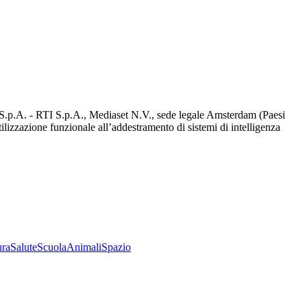
d S.p.A. - RTI S.p.A., Mediaset N.V., sede legale Amsterdam (Paesi
utilizzazione funzionale all’addestramento di sistemi di intelligenza
ura
Salute
Scuola
Animali
Spazio