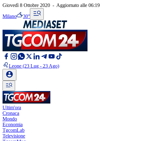
Giovedì 8 Ottobre 2020
-
Aggiornato alle
06:19
Milano
30°
Leone
(23 Lug - 23 Ago)
Ultim'ora
Cronaca
Mondo
Economia
TgcomLab
Televisione