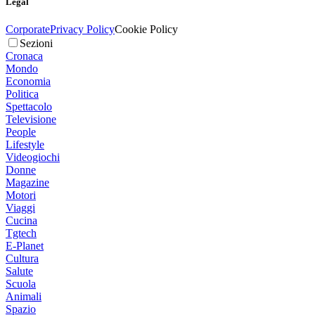
Legal
Corporate
Privacy Policy
Cookie Policy
Sezioni
Cronaca
Mondo
Economia
Politica
Spettacolo
Televisione
People
Lifestyle
Videogiochi
Donne
Magazine
Motori
Viaggi
Cucina
Tgtech
E-Planet
Cultura
Salute
Scuola
Animali
Spazio