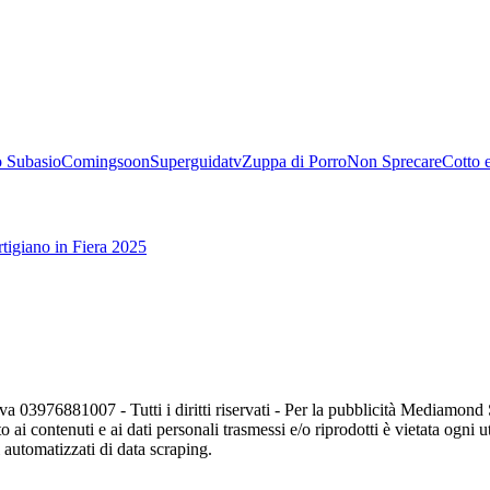
 Subasio
Comingsoon
Superguidatv
Zuppa di Porro
Non Sprecare
Cotto 
tigiano in Fiera 2025
va 03976881007 - Tutti i diritti riservati - Per la pubblicità Mediamon
o ai contenuti e ai dati personali trasmessi e/o riprodotti è vietata ogni 
zi automatizzati di data scraping.