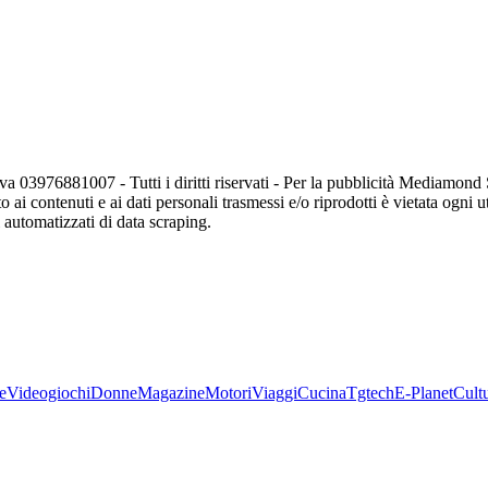
va 03976881007 - Tutti i diritti riservati - Per la pubblicità Mediamon
o ai contenuti e ai dati personali trasmessi e/o riprodotti è vietata ogni 
zi automatizzati di data scraping.
e
Videogiochi
Donne
Magazine
Motori
Viaggi
Cucina
Tgtech
E-Planet
Cult