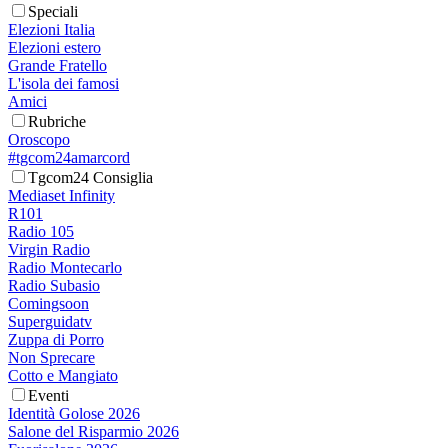
Speciali
Elezioni Italia
Elezioni estero
Grande Fratello
L'isola dei famosi
Amici
Rubriche
Oroscopo
#tgcom24amarcord
Tgcom24 Consiglia
Mediaset Infinity
R101
Radio 105
Virgin Radio
Radio Montecarlo
Radio Subasio
Comingsoon
Superguidatv
Zuppa di Porro
Non Sprecare
Cotto e Mangiato
Eventi
Identità Golose 2026
Salone del Risparmio 2026