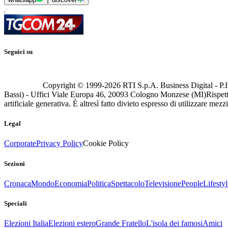
Seguici su
Copyright © 1999-
2026
RTI S.p.A. Business Digital - P.I
Bassi) - Uffici Viale Europa 46, 20093 Cologno Monzese (MI)
Rispett
artificiale generativa. È altresì fatto divieto espresso di utilizzare mez
Legal
Corporate
Privacy Policy
Cookie Policy
Sezioni
Cronaca
Mondo
Economia
Politica
Spettacolo
Televisione
People
Lifestyl
Speciali
Elezioni Italia
Elezioni estero
Grande Fratello
L'isola dei famosi
Amici