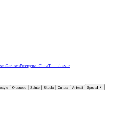
osco
Garlasco
Emergenza Clima
Tutti i dossier
estyle
Oroscopo
Salute
Skuola
Cultura
Animali
Speciali