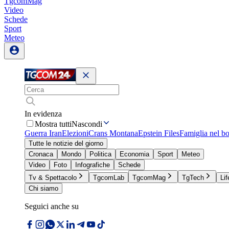
TgcomMag
Video
Schede
Sport
Meteo
In evidenza
Mostra tutti
Nascondi
Guerra Iran
Elezioni
Crans Montana
Epstein Files
Famiglia nel b
Tutte le notizie del giorno
Cronaca
Mondo
Politica
Economia
Sport
Meteo
Video
Foto
Infografiche
Schede
Tv & Spettacolo
TgcomLab
TgcomMag
TgTech
Lif
Chi siamo
Seguici anche su