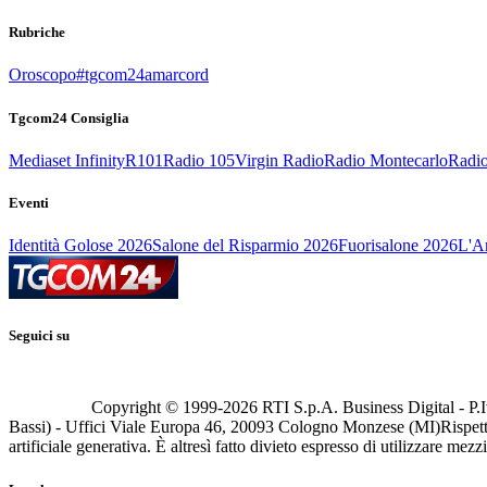
Rubriche
Oroscopo
#tgcom24amarcord
Tgcom24 Consiglia
Mediaset Infinity
R101
Radio 105
Virgin Radio
Radio Montecarlo
Radio
Eventi
Identità Golose 2026
Salone del Risparmio 2026
Fuorisalone 2026
L'Ar
Seguici su
Copyright © 1999-
2026
RTI S.p.A. Business Digital - P.I
Bassi) - Uffici Viale Europa 46, 20093 Cologno Monzese (MI)
Rispett
artificiale generativa. È altresì fatto divieto espresso di utilizzare mez