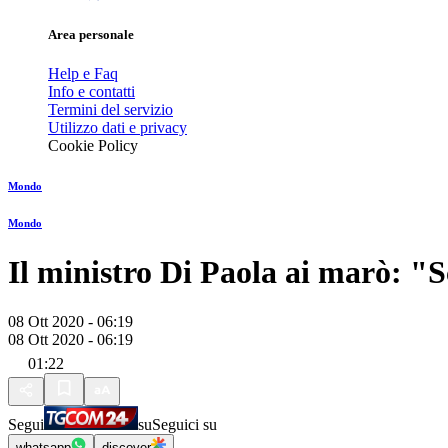
Area personale
Help e Faq
Info e contatti
Termini del servizio
Utilizzo dati e privacy
Cookie Policy
Mondo
Mondo
Il ministro Di Paola ai marò: "
08 Ott 2020 - 06:19
08 Ott 2020 - 06:19
01:22
Segui
su
Seguici su
whatsapp
discover