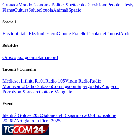
Cronaca
Mondo
Economia
Politica
Spettacolo
Televisione
People
Lifestyl
Planet
Cultura
Salute
Scuola
Animali
Spazio
Speciali
Elezioni Italia
Elezioni estero
Grande Fratello
L'isola dei famosi
Amici
Rubriche
Oroscopo
#tgcom24amarcord
Tgcom24 Consiglia
Mediaset Infinity
R101
Radio 105
Virgin Radio
Radio
Montecarlo
Radio Subasio
Comingsoon
Superguidatv
Zuppa di
Porro
Non Sprecare
Cotto e Mangiato
Eventi
Identità Golose 2026
Salone del Risparmio 2026
Fuorisalone
2026
L'Artigiano in Fiera 2025