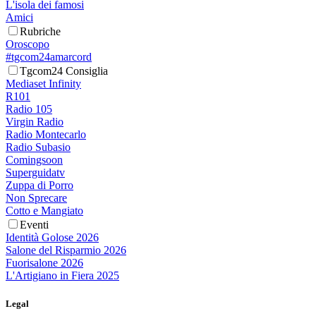
L'isola dei famosi
Amici
Rubriche
Oroscopo
#tgcom24amarcord
Tgcom24 Consiglia
Mediaset Infinity
R101
Radio 105
Virgin Radio
Radio Montecarlo
Radio Subasio
Comingsoon
Superguidatv
Zuppa di Porro
Non Sprecare
Cotto e Mangiato
Eventi
Identità Golose 2026
Salone del Risparmio 2026
Fuorisalone 2026
L'Artigiano in Fiera 2025
Legal