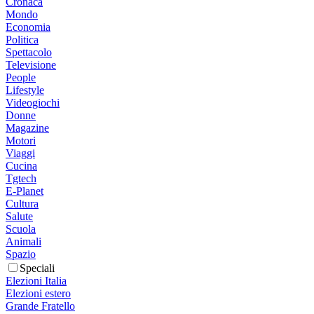
Cronaca
Mondo
Economia
Politica
Spettacolo
Televisione
People
Lifestyle
Videogiochi
Donne
Magazine
Motori
Viaggi
Cucina
Tgtech
E-Planet
Cultura
Salute
Scuola
Animali
Spazio
Speciali
Elezioni Italia
Elezioni estero
Grande Fratello