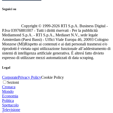
Seguici su
Copyright © 1999-
2026
RTI S.p.A. Business Digital -
P.Iva 03976881007 - Tutti i diritti riservati - Per la pubblicità
Mediamond S.p.A. - RTI S.p.A., Mediaset N.V., sede legale
Amsterdam (Paesi Bassi) - Uffici Viale Europa 46, 20093 Cologno
Monzese (MI)
Rispetto ai contenuti e ai dati personali trasmessi e/o
riprodotti è vietata ogni utilizzazione funzionale all’addestramento di
sistemi di intelligenza artificiale generativa. È altresì fatto divieto
espresso di utilizzare mezzi automatizzati di data scraping.
Legal
Corporate
Privacy Policy
Cookie Policy
Sezioni
Cronaca
Mondo
Economia
Politica
Spettacolo
Televisione