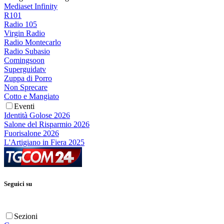
Mediaset Infinity
R101
Radio 105
Virgin Radio
Radio Montecarlo
Radio Subasio
Comingsoon
Superguidatv
Zuppa di Porro
Non Sprecare
Cotto e Mangiato
Eventi
Identità Golose 2026
Salone del Risparmio 2026
Fuorisalone 2026
L'Artigiano in Fiera 2025
Seguici su
Sezioni