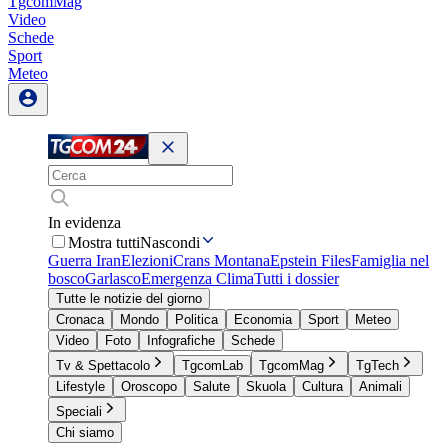
TgcomMag
Video
Schede
Sport
Meteo
In evidenza
Mostra tutti
Nascondi
Guerra Iran
Elezioni
Crans Montana
Epstein Files
Famiglia nel
bosco
Garlasco
Emergenza Clima
Tutti i dossier
Tutte le notizie del giorno
Cronaca
Mondo
Politica
Economia
Sport
Meteo
Video
Foto
Infografiche
Schede
Tv & Spettacolo
TgcomLab
TgcomMag
TgTech
Lifestyle
Oroscopo
Salute
Skuola
Cultura
Animali
Speciali
Chi siamo