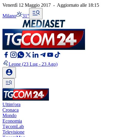
Venerdì 12 Maggio 2017
-
Aggiornato alle
18:15
Milano
31°
Leone
(23 Lug - 23 Ago)
Ultim'ora
Cronaca
Mondo
Economia
TgcomLab
Televisione