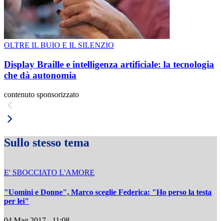
OLTRE IL BUIO E IL SILENZIO
Display Braille e intelligenza artificiale: la tecnologia
che dà autonomia
contenuto sponsorizzato
Sullo stesso tema
E' SBOCCIATO L'AMORE
"Uomini e Donne", Marco sceglie Federica: "Ho perso la testa
per lei"
04 Mag 2017 - 11:08