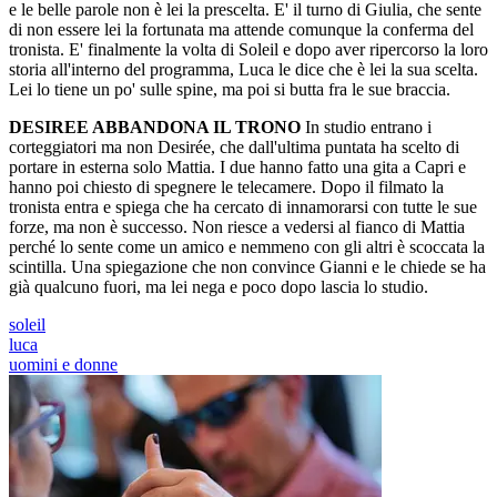
e le belle parole non è lei la prescelta. E' il turno di Giulia, che sente
di non essere lei la fortunata ma attende comunque la conferma del
tronista. E' finalmente la volta di Soleil e dopo aver ripercorso la loro
storia all'interno del programma, Luca le dice che è lei la sua scelta.
Lei lo tiene un po' sulle spine, ma poi si butta fra le sue braccia.
DESIREE ABBANDONA IL TRONO
In studio entrano i
corteggiatori ma non Desirée, che dall'ultima puntata ha scelto di
portare in esterna solo Mattia. I due hanno fatto una gita a Capri e
hanno poi chiesto di spegnere le telecamere. Dopo il filmato la
tronista entra e spiega che ha cercato di innamorarsi con tutte le sue
forze, ma non è successo. Non riesce a vedersi al fianco di Mattia
perché lo sente come un amico e nemmeno con gli altri è scoccata la
scintilla. Una spiegazione che non convince Gianni e le chiede se ha
già qualcuno fuori, ma lei nega e poco dopo lascia lo studio.
soleil
luca
uomini e donne