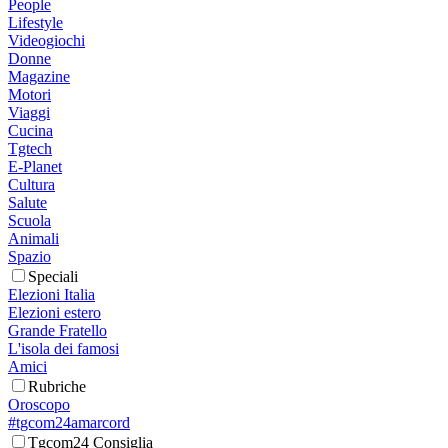
People
Lifestyle
Videogiochi
Donne
Magazine
Motori
Viaggi
Cucina
Tgtech
E-Planet
Cultura
Salute
Scuola
Animali
Spazio
Speciali
Elezioni Italia
Elezioni estero
Grande Fratello
L'isola dei famosi
Amici
Rubriche
Oroscopo
#tgcom24amarcord
Tgcom24 Consiglia