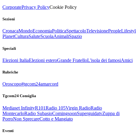
Corporate
Privacy Policy
Cookie Policy
Sezioni
Cronaca
Mondo
Economia
Politica
Spettacolo
Televisione
People
Lifestyl
Planet
Cultura
Salute
Scuola
Animali
Spazio
Speciali
Elezioni Italia
Elezioni estero
Grande Fratello
L'isola dei famosi
Amici
Rubriche
Oroscopo
#tgcom24amarcord
Tgcom24 Consiglia
Mediaset Infinity
R101
Radio 105
Virgin Radio
Radio
Montecarlo
Radio Subasio
Comingsoon
Superguidatv
Zuppa di
Porro
Non Sprecare
Cotto e Mangiato
Eventi