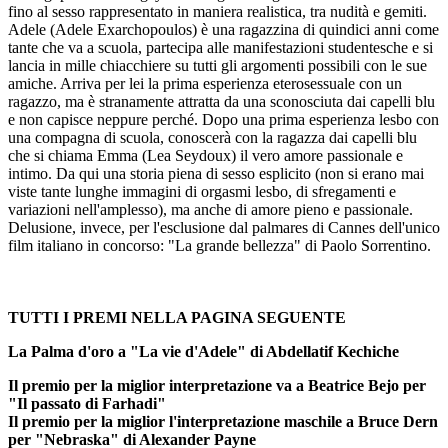
fino al sesso rappresentato in maniera realistica, tra nudità e gemiti.
Adele (Adele Exarchopoulos) è una ragazzina di quindici anni come
tante che va a scuola, partecipa alle manifestazioni studentesche e si
lancia in mille chiacchiere su tutti gli argomenti possibili con le sue
amiche. Arriva per lei la prima esperienza eterosessuale con un
ragazzo, ma è stranamente attratta da una sconosciuta dai capelli blu
e non capisce neppure perché. Dopo una prima esperienza lesbo con
una compagna di scuola, conoscerà con la ragazza dai capelli blu
che si chiama Emma (Lea Seydoux) il vero amore passionale e
intimo. Da qui una storia piena di sesso esplicito (non si erano mai
viste tante lunghe immagini di orgasmi lesbo, di sfregamenti e
variazioni nell'amplesso), ma anche di amore pieno e passionale.
Delusione, invece, per l'esclusione dal palmares di Cannes dell'unico
film italiano in concorso: "La grande bellezza" di Paolo Sorrentino.
TUTTI I PREMI NELLA PAGINA SEGUENTE
La Palma d'oro a "La vie d'Adele" di Abdellatif Kechiche
Il premio per la miglior interpretazione va a Beatrice Bejo per
"Il passato di Farhadi"
Il premio per la miglior l'interpretazione maschile a Bruce Dern
per "Nebraska" di Alexander Payne