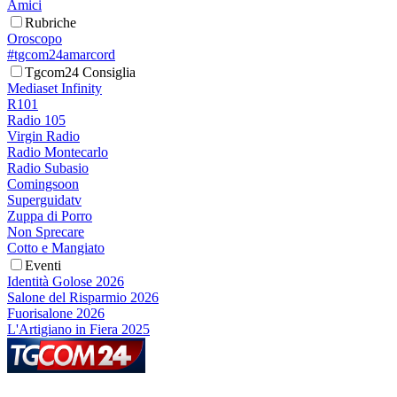
Amici
Rubriche
Oroscopo
#tgcom24amarcord
Tgcom24 Consiglia
Mediaset Infinity
R101
Radio 105
Virgin Radio
Radio Montecarlo
Radio Subasio
Comingsoon
Superguidatv
Zuppa di Porro
Non Sprecare
Cotto e Mangiato
Eventi
Identità Golose 2026
Salone del Risparmio 2026
Fuorisalone 2026
L'Artigiano in Fiera 2025