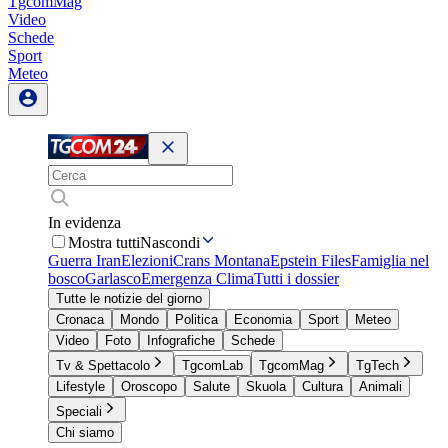
TgcomMag
Video
Schede
Sport
Meteo
In evidenza
Mostra tutti
Nascondi
Guerra Iran
Elezioni
Crans Montana
Epstein Files
Famiglia nel
bosco
Garlasco
Emergenza Clima
Tutti i dossier
Tutte le notizie del giorno
Cronaca
Mondo
Politica
Economia
Sport
Meteo
Video
Foto
Infografiche
Schede
Tv & Spettacolo
TgcomLab
TgcomMag
TgTech
Lifestyle
Oroscopo
Salute
Skuola
Cultura
Animali
Speciali
Chi siamo