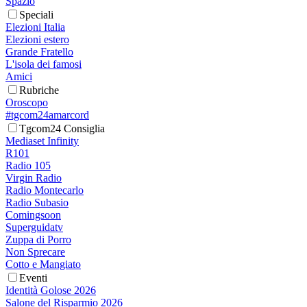
Spazio
Speciali
Elezioni Italia
Elezioni estero
Grande Fratello
L'isola dei famosi
Amici
Rubriche
Oroscopo
#tgcom24amarcord
Tgcom24 Consiglia
Mediaset Infinity
R101
Radio 105
Virgin Radio
Radio Montecarlo
Radio Subasio
Comingsoon
Superguidatv
Zuppa di Porro
Non Sprecare
Cotto e Mangiato
Eventi
Identità Golose 2026
Salone del Risparmio 2026