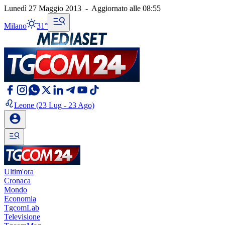
Lunedì 27 Maggio 2013
-
Aggiornato alle
08:55
Milano
31°
Leone
(23 Lug - 23 Ago)
Ultim'ora
Cronaca
Mondo
Economia
TgcomLab
Televisione