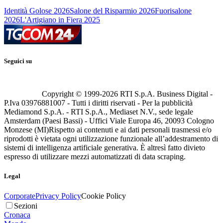
Identità Golose 2026
Salone del Risparmio 2026
Fuorisalone
2026
L'Artigiano in Fiera 2025
Seguici su
Copyright © 1999-
2026
RTI S.p.A. Business Digital -
P.Iva 03976881007 - Tutti i diritti riservati - Per la pubblicità
Mediamond S.p.A. - RTI S.p.A., Mediaset N.V., sede legale
Amsterdam (Paesi Bassi) - Uffici Viale Europa 46, 20093 Cologno
Monzese (MI)
Rispetto ai contenuti e ai dati personali trasmessi e/o
riprodotti è vietata ogni utilizzazione funzionale all’addestramento di
sistemi di intelligenza artificiale generativa. È altresì fatto divieto
espresso di utilizzare mezzi automatizzati di data scraping.
Legal
Corporate
Privacy Policy
Cookie Policy
Sezioni
Cronaca