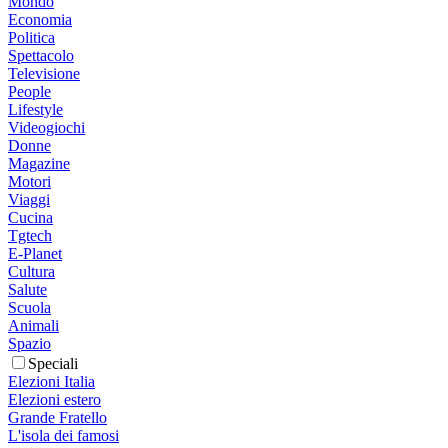
Mondo
Economia
Politica
Spettacolo
Televisione
People
Lifestyle
Videogiochi
Donne
Magazine
Motori
Viaggi
Cucina
Tgtech
E-Planet
Cultura
Salute
Scuola
Animali
Spazio
Speciali
Elezioni Italia
Elezioni estero
Grande Fratello
L'isola dei famosi