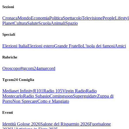
Sezioni
Cronaca
Mondo
Economia
Politica
Spettacolo
Televisione
People
Lifestyl
Planet
Cultura
Salute
Scuola
Animali
Spazio
Speciali
Elezioni Italia
Elezioni estero
Grande Fratello
L'isola dei famosi
Amici
Rubriche
Oroscopo
#tgcom24amarcord
Tgcom24 Consiglia
Mediaset Infinity
R101
Radio 105
Virgin Radio
Radio
Montecarlo
Radio Subasio
Comingsoon
Superguidatv
Zuppa di
Porro
Non Sprecare
Cotto e Mangiato
Eventi
Identità Golose 2026
Salone del Risparmio 2026
Fuorisalone