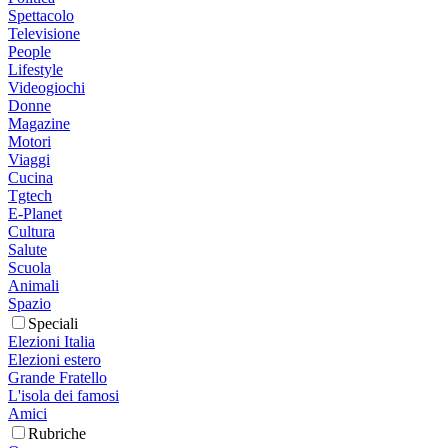
Spettacolo
Televisione
People
Lifestyle
Videogiochi
Donne
Magazine
Motori
Viaggi
Cucina
Tgtech
E-Planet
Cultura
Salute
Scuola
Animali
Spazio
Speciali
Elezioni Italia
Elezioni estero
Grande Fratello
L'isola dei famosi
Amici
Rubriche