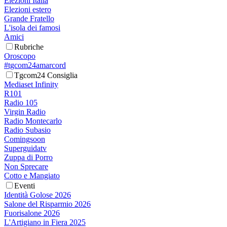
Elezioni Italia
Elezioni estero
Grande Fratello
L'isola dei famosi
Amici
Rubriche
Oroscopo
#tgcom24amarcord
Tgcom24 Consiglia
Mediaset Infinity
R101
Radio 105
Virgin Radio
Radio Montecarlo
Radio Subasio
Comingsoon
Superguidatv
Zuppa di Porro
Non Sprecare
Cotto e Mangiato
Eventi
Identità Golose 2026
Salone del Risparmio 2026
Fuorisalone 2026
L'Artigiano in Fiera 2025