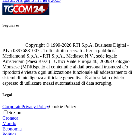
2026
L'Artigiano in Fiera 2025
Seguici su
Copyright © 1999-
2026
RTI S.p.A. Business Digital -
P.Iva 03976881007 - Tutti i diritti riservati - Per la pubblicità
Mediamond S.p.A. - RTI S.p.A., Mediaset N.V., sede legale
Amsterdam (Paesi Bassi) - Uffici Viale Europa 46, 20093 Cologno
Monzese (MI)
Rispetto ai contenuti e ai dati personali trasmessi e/o
riprodotti è vietata ogni utilizzazione funzionale all’addestramento di
sistemi di intelligenza artificiale generativa. È altresì fatto divieto
espresso di utilizzare mezzi automatizzati di data scraping.
Legal
Corporate
Privacy Policy
Cookie Policy
Sezioni
Cronaca
Mondo
Economia
Politica