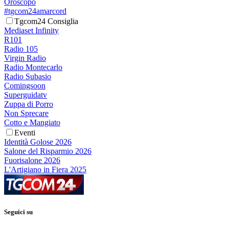
Oroscopo
#tgcom24amarcord
Tgcom24 Consiglia
Mediaset Infinity
R101
Radio 105
Virgin Radio
Radio Montecarlo
Radio Subasio
Comingsoon
Superguidatv
Zuppa di Porro
Non Sprecare
Cotto e Mangiato
Eventi
Identità Golose 2026
Salone del Risparmio 2026
Fuorisalone 2026
L'Artigiano in Fiera 2025
Seguici su