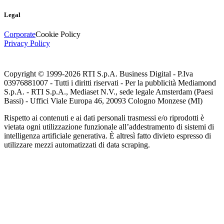
Legal
Corporate
Cookie Policy
Privacy Policy
Copyright © 1999-
2026
RTI S.p.A. Business Digital - P.Iva
03976881007 - Tutti i diritti riservati - Per la pubblicità Mediamond
S.p.A. - RTI S.p.A., Mediaset N.V., sede legale Amsterdam (Paesi
Bassi) - Uffici Viale Europa 46, 20093 Cologno Monzese (MI)
Rispetto ai contenuti e ai dati personali trasmessi e/o riprodotti è
vietata ogni utilizzazione funzionale all’addestramento di sistemi di
intelligenza artificiale generativa. È altresì fatto divieto espresso di
utilizzare mezzi automatizzati di data scraping.