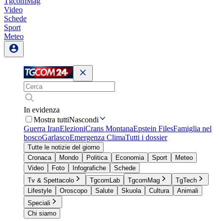
TgcomMag
Video
Schede
Sport
Meteo
In evidenza
Mostra tutti
Nascondi
Guerra Iran
Elezioni
Crans Montana
Epstein Files
Famiglia nel
bosco
Garlasco
Emergenza Clima
Tutti i dossier
Tutte le notizie del giorno
Cronaca
Mondo
Politica
Economia
Sport
Meteo
Video
Foto
Infografiche
Schede
Tv & Spettacolo
TgcomLab
TgcomMag
TgTech
Lifestyle
Oroscopo
Salute
Skuola
Cultura
Animali
Speciali
Chi siamo