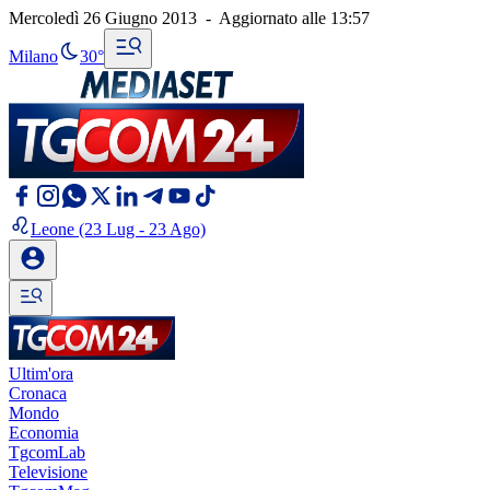
Mercoledì 26 Giugno 2013
-
Aggiornato alle
13:57
Milano
30°
Leone
(23 Lug - 23 Ago)
Ultim'ora
Cronaca
Mondo
Economia
TgcomLab
Televisione