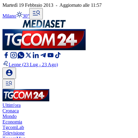
Martedì 19 Febbraio 2013
-
Aggiornato alle
11:57
Milano
30°
Leone
(23 Lug - 23 Ago)
Ultim'ora
Cronaca
Mondo
Economia
TgcomLab
Televisione