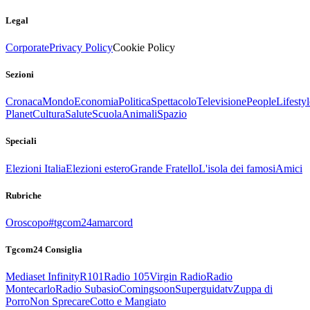
Legal
Corporate
Privacy Policy
Cookie Policy
Sezioni
Cronaca
Mondo
Economia
Politica
Spettacolo
Televisione
People
Lifestyl
Planet
Cultura
Salute
Scuola
Animali
Spazio
Speciali
Elezioni Italia
Elezioni estero
Grande Fratello
L'isola dei famosi
Amici
Rubriche
Oroscopo
#tgcom24amarcord
Tgcom24 Consiglia
Mediaset Infinity
R101
Radio 105
Virgin Radio
Radio
Montecarlo
Radio Subasio
Comingsoon
Superguidatv
Zuppa di
Porro
Non Sprecare
Cotto e Mangiato