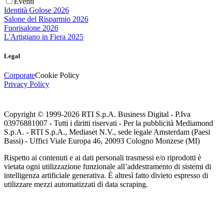
Eventi
Identità Golose 2026
Salone del Risparmio 2026
Fuorisalone 2026
L'Artigiano in Fiera 2025
Legal
Corporate
Cookie Policy
Privacy Policy
Copyright © 1999-
2026
RTI S.p.A. Business Digital - P.Iva
03976881007 - Tutti i diritti riservati - Per la pubblicità Mediamond
S.p.A. - RTI S.p.A., Mediaset N.V., sede legale Amsterdam (Paesi
Bassi) - Uffici Viale Europa 46, 20093 Cologno Monzese (MI)
Rispetto ai contenuti e ai dati personali trasmessi e/o riprodotti è
vietata ogni utilizzazione funzionale all’addestramento di sistemi di
intelligenza artificiale generativa. È altresì fatto divieto espresso di
utilizzare mezzi automatizzati di data scraping.