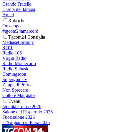
Grande Fratello
L'isola dei famosi
Amici
Rubriche
Oroscopo
#tgcom24amarcord
Tgcom24 Consiglia
Mediaset Infinity
R101
Radio 105
Virgin Radio
Radio Montecarlo
Radio Subasio
Comingsoon
Superguidatv
Zuppa di Porro
Non Sprecare
Cotto e Mangiato
Eventi
Identità Golose 2026
Salone del Risparmio 2026
Fuorisalone 2026
L'Artigiano in Fiera 2025