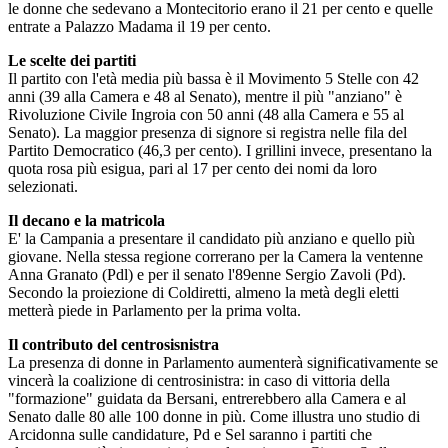
le donne che sedevano a Montecitorio erano il 21 per cento e quelle
entrate a Palazzo Madama il 19 per cento.
Le scelte dei partiti
Il partito con l'età media più bassa è il Movimento 5 Stelle con 42
anni (39 alla Camera e 48 al Senato), mentre il più "anziano" è
Rivoluzione Civile Ingroia con 50 anni (48 alla Camera e 55 al
Senato). La maggior presenza di signore si registra nelle fila del
Partito Democratico (46,3 per cento). I grillini invece, presentano la
quota rosa più esigua, pari al 17 per cento dei nomi da loro
selezionati.
Il decano e la matricola
E' la Campania a presentare il candidato più anziano e quello più
giovane. Nella stessa regione correrano per la Camera la ventenne
Anna Granato (Pdl) e per il senato l'89enne Sergio Zavoli (Pd).
Secondo la proiezione di Coldiretti, almeno la metà degli eletti
metterà piede in Parlamento per la prima volta.
Il contributo del centrosisnistra
La presenza di donne in Parlamento aumenterà significativamente se
vincerà la coalizione di centrosinistra: in caso di vittoria della
"formazione" guidata da Bersani, entrerebbero alla Camera e al
Senato dalle 80 alle 100 donne in più. Come illustra uno studio di
Arcidonna sulle candidature, Pd e Sel saranno i partiti che