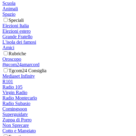
Scuola
Animali
Spazio
Speciali
Elezioni Italia
Elezioni estero
Grande Fratello
L'isola dei famosi
Amici
Rubriche
Oroscopo
#tgcom24amarcord
Tgcom24 Consiglia
Mediaset Infinity
R101
Radio 105
Virgin Radio
Radio Montecarlo
Radio Subasio
Comingsoon
Superguidatv
Zuppa di Porro
Non Sprecare
Cotto e Mangiato