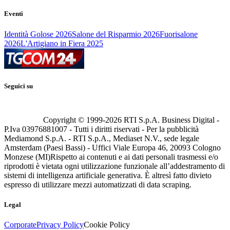
Eventi
Identità Golose 2026
Salone del Risparmio 2026
Fuorisalone
2026
L'Artigiano in Fiera 2025
Seguici su
Copyright © 1999-
2026
RTI S.p.A. Business Digital -
P.Iva 03976881007 - Tutti i diritti riservati - Per la pubblicità
Mediamond S.p.A. - RTI S.p.A., Mediaset N.V., sede legale
Amsterdam (Paesi Bassi) - Uffici Viale Europa 46, 20093 Cologno
Monzese (MI)
Rispetto ai contenuti e ai dati personali trasmessi e/o
riprodotti è vietata ogni utilizzazione funzionale all’addestramento di
sistemi di intelligenza artificiale generativa. È altresì fatto divieto
espresso di utilizzare mezzi automatizzati di data scraping.
Legal
Corporate
Privacy Policy
Cookie Policy