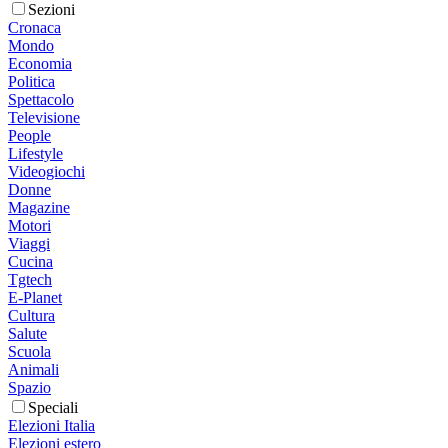
Sezioni
Cronaca
Mondo
Economia
Politica
Spettacolo
Televisione
People
Lifestyle
Videogiochi
Donne
Magazine
Motori
Viaggi
Cucina
Tgtech
E-Planet
Cultura
Salute
Scuola
Animali
Spazio
Speciali
Elezioni Italia
Elezioni estero