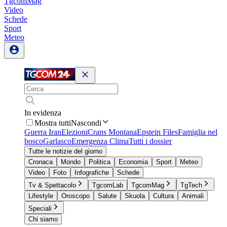
TgcomMag
Video
Schede
Sport
Meteo
In evidenza
Mostra tutti
Nascondi
Guerra Iran
Elezioni
Crans Montana
Epstein Files
Famiglia nel
bosco
Garlasco
Emergenza Clima
Tutti i dossier
Tutte le notizie del giorno
Cronaca
Mondo
Politica
Economia
Sport
Meteo
Video
Foto
Infografiche
Schede
Tv & Spettacolo
TgcomLab
TgcomMag
TgTech
Lifestyle
Oroscopo
Salute
Skuola
Cultura
Animali
Speciali
Chi siamo