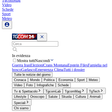
TgcomMag
Video
Schede
Sport
Meteo
In evidenza
Mostra tutti
Nascondi
Guerra Iran
Elezioni
Crans Montana
Epstein Files
Famiglia nel
bosco
Garlasco
Emergenza Clima
Tutti i dossier
Tutte le notizie del giorno
Cronaca
Mondo
Politica
Economia
Sport
Meteo
Video
Foto
Infografiche
Schede
Tv & Spettacolo
TgcomLab
TgcomMag
TgTech
Lifestyle
Oroscopo
Salute
Skuola
Cultura
Animali
Speciali
Chi siamo