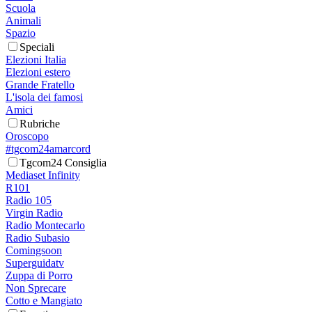
Scuola
Animali
Spazio
Speciali
Elezioni Italia
Elezioni estero
Grande Fratello
L'isola dei famosi
Amici
Rubriche
Oroscopo
#tgcom24amarcord
Tgcom24 Consiglia
Mediaset Infinity
R101
Radio 105
Virgin Radio
Radio Montecarlo
Radio Subasio
Comingsoon
Superguidatv
Zuppa di Porro
Non Sprecare
Cotto e Mangiato