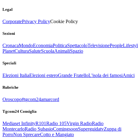
Legal
Corporate
Privacy Policy
Cookie Policy
Sezioni
Cronaca
Mondo
Economia
Politica
Spettacolo
Televisione
People
Lifestyl
Planet
Cultura
Salute
Scuola
Animali
Spazio
Speciali
Elezioni Italia
Elezioni estero
Grande Fratello
L'isola dei famosi
Amici
Rubriche
Oroscopo
#tgcom24amarcord
Tgcom24 Consiglia
Mediaset Infinity
R101
Radio 105
Virgin Radio
Radio
Montecarlo
Radio Subasio
Comingsoon
Superguidatv
Zuppa di
Porro
Non Sprecare
Cotto e Mangiato