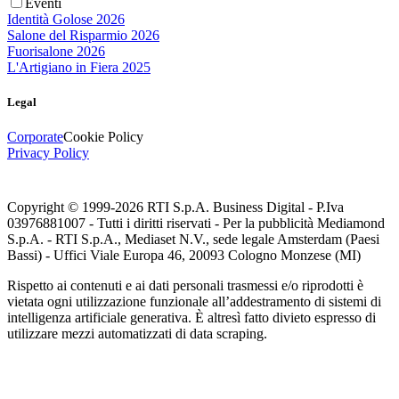
Eventi
Identità Golose 2026
Salone del Risparmio 2026
Fuorisalone 2026
L'Artigiano in Fiera 2025
Legal
Corporate
Cookie Policy
Privacy Policy
Copyright © 1999-
2026
RTI S.p.A. Business Digital - P.Iva
03976881007 - Tutti i diritti riservati - Per la pubblicità Mediamond
S.p.A. - RTI S.p.A., Mediaset N.V., sede legale Amsterdam (Paesi
Bassi) - Uffici Viale Europa 46, 20093 Cologno Monzese (MI)
Rispetto ai contenuti e ai dati personali trasmessi e/o riprodotti è
vietata ogni utilizzazione funzionale all’addestramento di sistemi di
intelligenza artificiale generativa. È altresì fatto divieto espresso di
utilizzare mezzi automatizzati di data scraping.