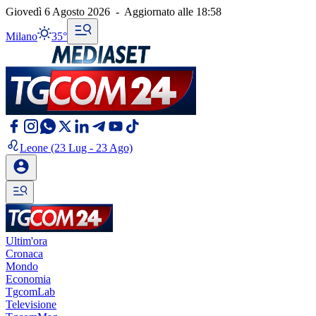
Giovedì 6 Agosto 2026
-
Aggiornato alle
18:58
Milano
35°
Leone
(23 Lug - 23 Ago)
Ultim'ora
Cronaca
Mondo
Economia
TgcomLab
Televisione