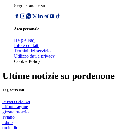
Seguici anche su
Area personale
Help e Faq
Info e contatti
Termini del servizio
Utilizzo dati e privacy
Cookie Policy
Ultime notizie su
pordenone
Tag correlati:
teresa costanza
trifone ragone
giosue ruotolo
aviano
udine
omicidio