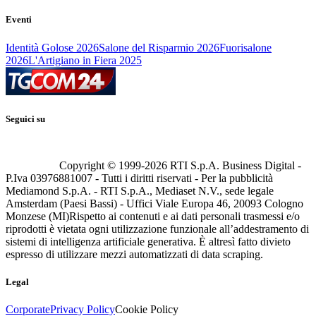
Eventi
Identità Golose 2026
Salone del Risparmio 2026
Fuorisalone
2026
L'Artigiano in Fiera 2025
Seguici su
Copyright © 1999-
2026
RTI S.p.A. Business Digital -
P.Iva 03976881007 - Tutti i diritti riservati - Per la pubblicità
Mediamond S.p.A. - RTI S.p.A., Mediaset N.V., sede legale
Amsterdam (Paesi Bassi) - Uffici Viale Europa 46, 20093 Cologno
Monzese (MI)
Rispetto ai contenuti e ai dati personali trasmessi e/o
riprodotti è vietata ogni utilizzazione funzionale all’addestramento di
sistemi di intelligenza artificiale generativa. È altresì fatto divieto
espresso di utilizzare mezzi automatizzati di data scraping.
Legal
Corporate
Privacy Policy
Cookie Policy