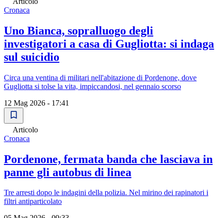
Articolo
Cronaca
Uno Bianca, sopralluogo degli
investigatori a casa di Gugliotta: si indaga
sul suicidio
Circa una ventina di militari nell'abitazione di Pordenone, dove
Gugliotta si tolse la vita, impiccandosi, nel gennaio scorso
12 Mag 2026 - 17:41
Articolo
Cronaca
Pordenone, fermata banda che lasciava in
panne gli autobus di linea
Tre arresti dopo le indagini della polizia. Nel mirino dei rapinatori i
filtri antiparticolato
05 Mag 2026 - 09:33