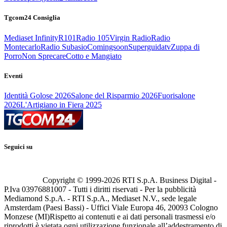
Tgcom24 Consiglia
Mediaset Infinity
R101
Radio 105
Virgin Radio
Radio
Montecarlo
Radio Subasio
Comingsoon
Superguidatv
Zuppa di
Porro
Non Sprecare
Cotto e Mangiato
Eventi
Identità Golose 2026
Salone del Risparmio 2026
Fuorisalone
2026
L'Artigiano in Fiera 2025
Seguici su
Copyright © 1999-
2026
RTI S.p.A. Business Digital -
P.Iva 03976881007 - Tutti i diritti riservati - Per la pubblicità
Mediamond S.p.A. - RTI S.p.A., Mediaset N.V., sede legale
Amsterdam (Paesi Bassi) - Uffici Viale Europa 46, 20093 Cologno
Monzese (MI)
Rispetto ai contenuti e ai dati personali trasmessi e/o
riprodotti è vietata ogni utilizzazione funzionale all’addestramento di