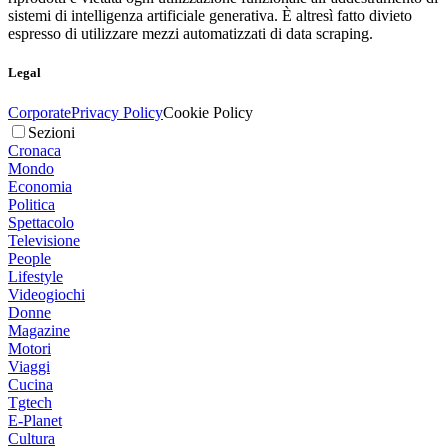
sistemi di intelligenza artificiale generativa. È altresì fatto divieto
espresso di utilizzare mezzi automatizzati di data scraping.
Legal
Corporate
Privacy Policy
Cookie Policy
Sezioni
Cronaca
Mondo
Economia
Politica
Spettacolo
Televisione
People
Lifestyle
Videogiochi
Donne
Magazine
Motori
Viaggi
Cucina
Tgtech
E-Planet
Cultura