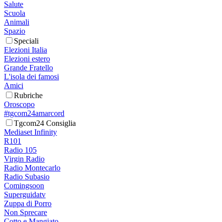
Salute
Scuola
Animali
Spazio
Speciali
Elezioni Italia
Elezioni estero
Grande Fratello
L'isola dei famosi
Amici
Rubriche
Oroscopo
#tgcom24amarcord
Tgcom24 Consiglia
Mediaset Infinity
R101
Radio 105
Virgin Radio
Radio Montecarlo
Radio Subasio
Comingsoon
Superguidatv
Zuppa di Porro
Non Sprecare
Cotto e Mangiato