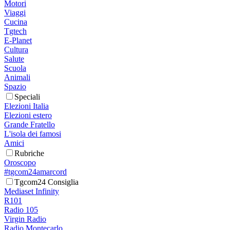
Motori
Viaggi
Cucina
Tgtech
E-Planet
Cultura
Salute
Scuola
Animali
Spazio
Speciali
Elezioni Italia
Elezioni estero
Grande Fratello
L'isola dei famosi
Amici
Rubriche
Oroscopo
#tgcom24amarcord
Tgcom24 Consiglia
Mediaset Infinity
R101
Radio 105
Virgin Radio
Radio Montecarlo