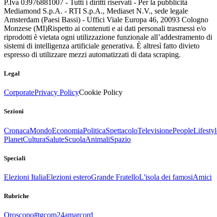
P.Iva 03976881007 - Tutti i diritti riservati - Per la pubblicità
Mediamond S.p.A. - RTI S.p.A., Mediaset N.V., sede legale
Amsterdam (Paesi Bassi) - Uffici Viale Europa 46, 20093 Cologno
Monzese (MI)
Rispetto ai contenuti e ai dati personali trasmessi e/o
riprodotti è vietata ogni utilizzazione funzionale all’addestramento di
sistemi di intelligenza artificiale generativa. È altresì fatto divieto
espresso di utilizzare mezzi automatizzati di data scraping.
Legal
Corporate
Privacy Policy
Cookie Policy
Sezioni
Cronaca
Mondo
Economia
Politica
Spettacolo
Televisione
People
Lifestyl
Planet
Cultura
Salute
Scuola
Animali
Spazio
Speciali
Elezioni Italia
Elezioni estero
Grande Fratello
L'isola dei famosi
Amici
Rubriche
Oroscopo
#tgcom24amarcord