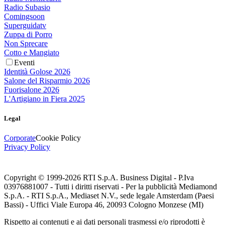
Radio Subasio
Comingsoon
Superguidatv
Zuppa di Porro
Non Sprecare
Cotto e Mangiato
Eventi
Identità Golose 2026
Salone del Risparmio 2026
Fuorisalone 2026
L'Artigiano in Fiera 2025
Legal
Corporate
Cookie Policy
Privacy Policy
Copyright © 1999-
2026
RTI S.p.A. Business Digital - P.Iva
03976881007 - Tutti i diritti riservati - Per la pubblicità Mediamond
S.p.A. - RTI S.p.A., Mediaset N.V., sede legale Amsterdam (Paesi
Bassi) - Uffici Viale Europa 46, 20093 Cologno Monzese (MI)
Rispetto ai contenuti e ai dati personali trasmessi e/o riprodotti è