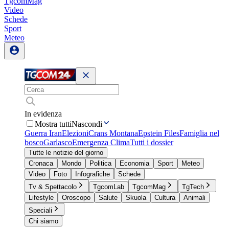
TgcomMag
Video
Schede
Sport
Meteo
In evidenza
Mostra tutti
Nascondi
Guerra Iran
Elezioni
Crans Montana
Epstein Files
Famiglia nel
bosco
Garlasco
Emergenza Clima
Tutti i dossier
Tutte le notizie del giorno
Cronaca
Mondo
Politica
Economia
Sport
Meteo
Video
Foto
Infografiche
Schede
Tv & Spettacolo
TgcomLab
TgcomMag
TgTech
Lifestyle
Oroscopo
Salute
Skuola
Cultura
Animali
Speciali
Chi siamo