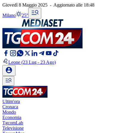
Giovedì 8 Maggio 2025
-
Aggiornato alle
18:48
Milano
25°
Leone
(23 Lug - 23 Ago)
Ultim'ora
Cronaca
Mondo
Economia
TgcomLab
Televisione