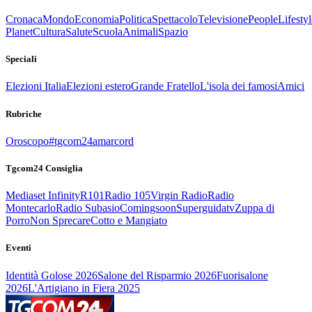
Cronaca
Mondo
Economia
Politica
Spettacolo
Televisione
People
Lifestyl
Planet
Cultura
Salute
Scuola
Animali
Spazio
Speciali
Elezioni Italia
Elezioni estero
Grande Fratello
L'isola dei famosi
Amici
Rubriche
Oroscopo
#tgcom24amarcord
Tgcom24 Consiglia
Mediaset Infinity
R101
Radio 105
Virgin Radio
Radio
Montecarlo
Radio Subasio
Comingsoon
Superguidatv
Zuppa di
Porro
Non Sprecare
Cotto e Mangiato
Eventi
Identità Golose 2026
Salone del Risparmio 2026
Fuorisalone
2026
L'Artigiano in Fiera 2025