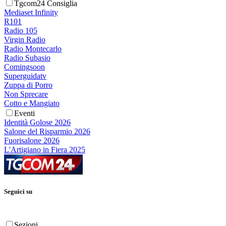
Tgcom24 Consiglia
Mediaset Infinity
R101
Radio 105
Virgin Radio
Radio Montecarlo
Radio Subasio
Comingsoon
Superguidatv
Zuppa di Porro
Non Sprecare
Cotto e Mangiato
Eventi
Identità Golose 2026
Salone del Risparmio 2026
Fuorisalone 2026
L'Artigiano in Fiera 2025
Seguici su
Sezioni