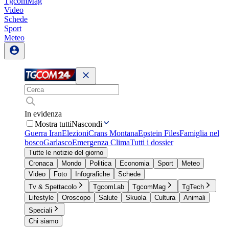
TgcomMag
Video
Schede
Sport
Meteo
In evidenza
Mostra tutti
Nascondi
Guerra Iran
Elezioni
Crans Montana
Epstein Files
Famiglia nel
bosco
Garlasco
Emergenza Clima
Tutti i dossier
Tutte le notizie del giorno
Cronaca
Mondo
Politica
Economia
Sport
Meteo
Video
Foto
Infografiche
Schede
Tv & Spettacolo
TgcomLab
TgcomMag
TgTech
Lifestyle
Oroscopo
Salute
Skuola
Cultura
Animali
Speciali
Chi siamo