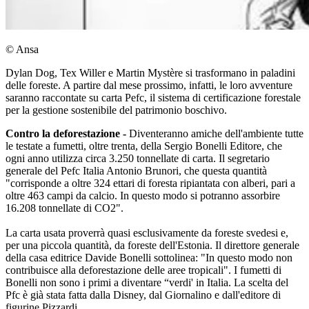
© Ansa
Dylan Dog, Tex Willer e Martin Mystère si trasformano in paladini
delle foreste. A partire dal mese prossimo, infatti, le loro avventure
saranno raccontate su carta Pefc, il sistema di certificazione forestale
per la gestione sostenibile del patrimonio boschivo.
Contro la deforestazione -
Diventeranno amiche dell'ambiente tutte
le testate a fumetti, oltre trenta, della Sergio Bonelli Editore, che
ogni anno utilizza circa 3.250 tonnellate di carta. Il segretario
generale del Pefc Italia Antonio Brunori, che questa quantità
"corrisponde a oltre 324 ettari di foresta ripiantata con alberi, pari a
oltre 463 campi da calcio. In questo modo si potranno assorbire
16.208 tonnellate di CO2".
La carta usata proverrà quasi esclusivamente da foreste svedesi e,
per una piccola quantità, da foreste dell'Estonia. Il direttore generale
della casa editrice Davide Bonelli sottolinea: "In questo modo non
contribuisce alla deforestazione delle aree tropicali". I fumetti di
Bonelli non sono i primi a diventare “verdi' in Italia. La scelta del
Pfc è già stata fatta dalla Disney, dal Giornalino e dall'editore di
figurine Pizzardi.