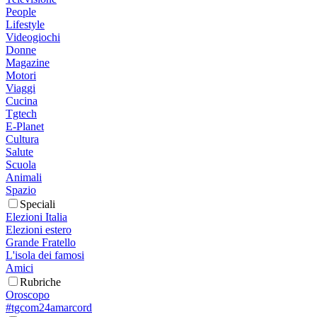
People
Lifestyle
Videogiochi
Donne
Magazine
Motori
Viaggi
Cucina
Tgtech
E-Planet
Cultura
Salute
Scuola
Animali
Spazio
Speciali
Elezioni Italia
Elezioni estero
Grande Fratello
L'isola dei famosi
Amici
Rubriche
Oroscopo
#tgcom24amarcord