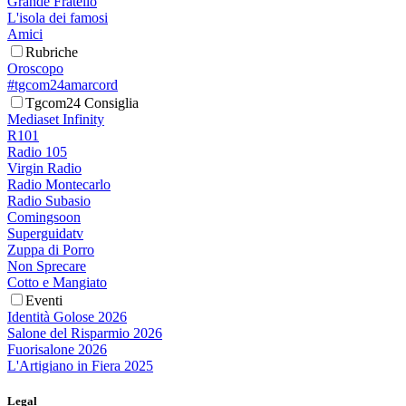
Grande Fratello
L'isola dei famosi
Amici
Rubriche
Oroscopo
#tgcom24amarcord
Tgcom24 Consiglia
Mediaset Infinity
R101
Radio 105
Virgin Radio
Radio Montecarlo
Radio Subasio
Comingsoon
Superguidatv
Zuppa di Porro
Non Sprecare
Cotto e Mangiato
Eventi
Identità Golose 2026
Salone del Risparmio 2026
Fuorisalone 2026
L'Artigiano in Fiera 2025
Legal