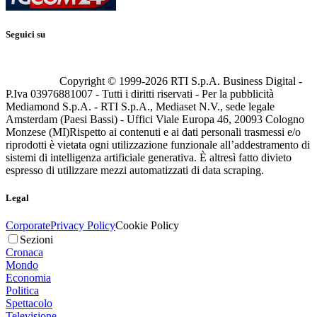
Seguici su
Copyright © 1999-
2026
RTI S.p.A. Business Digital -
P.Iva 03976881007 - Tutti i diritti riservati - Per la pubblicità
Mediamond S.p.A. - RTI S.p.A., Mediaset N.V., sede legale
Amsterdam (Paesi Bassi) - Uffici Viale Europa 46, 20093 Cologno
Monzese (MI)
Rispetto ai contenuti e ai dati personali trasmessi e/o
riprodotti è vietata ogni utilizzazione funzionale all’addestramento di
sistemi di intelligenza artificiale generativa. È altresì fatto divieto
espresso di utilizzare mezzi automatizzati di data scraping.
Legal
Corporate
Privacy Policy
Cookie Policy
Sezioni
Cronaca
Mondo
Economia
Politica
Spettacolo
Televisione