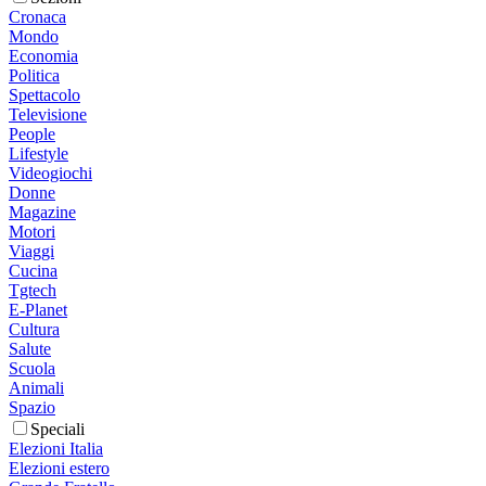
Cronaca
Mondo
Economia
Politica
Spettacolo
Televisione
People
Lifestyle
Videogiochi
Donne
Magazine
Motori
Viaggi
Cucina
Tgtech
E-Planet
Cultura
Salute
Scuola
Animali
Spazio
Speciali
Elezioni Italia
Elezioni estero