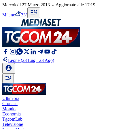
Mercoledì 27 Marzo 2013
-
Aggiornato alle
17:19
Milano
33°
Leone
(23 Lug - 23 Ago)
Ultim'ora
Cronaca
Mondo
Economia
TgcomLab
Televisione