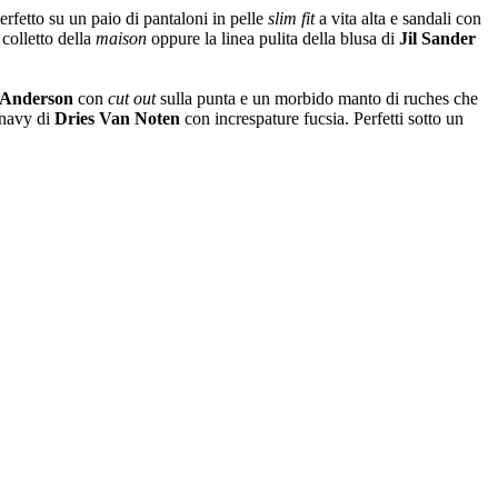
rfetto su un paio di pantaloni in pelle
slim fit
a vita alta e sandali con
colletto della
maison
oppure la linea pulita della blusa di
Jil Sander
.Anderson
con
cut out
sulla punta e un morbido manto di ruches che
 navy di
Dries Van Noten
con increspature fucsia. Perfetti sotto un