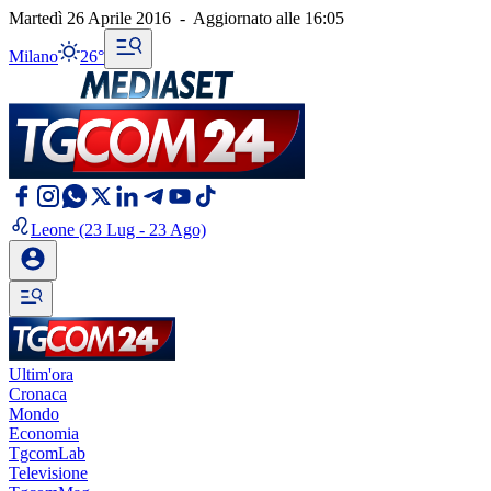
Martedì 26 Aprile 2016
-
Aggiornato alle
16:05
Milano
26°
Leone
(23 Lug - 23 Ago)
Ultim'ora
Cronaca
Mondo
Economia
TgcomLab
Televisione