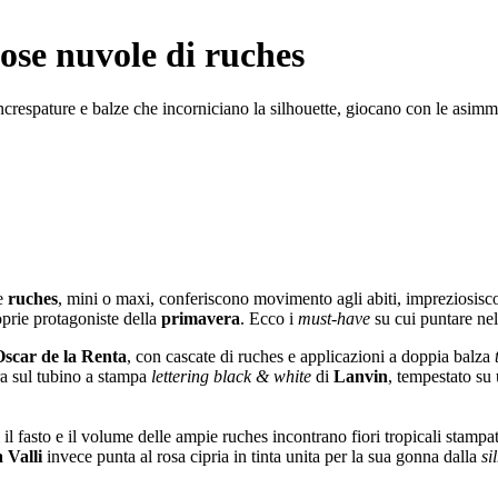
ose nuvole di ruches
increspature e balze che incorniciano la silhouette, giocano con le asim
Le
ruches
, mini o maxi, conferiscono movimento agli abiti, impreziosisc
oprie protagoniste della
primavera
. Ecco i
must-have
su cui puntare nel
Oscar de la Renta
, con cascate di ruches e applicazioni a doppia balza
ra sul tubino a stampa
lettering black & white
di
Lanvin
, tempestato su 
 il fasto e il volume delle ampie ruches incontrano fiori tropicali stampa
 Valli
invece punta al rosa cipria in tinta unita per la sua gonna dalla
si