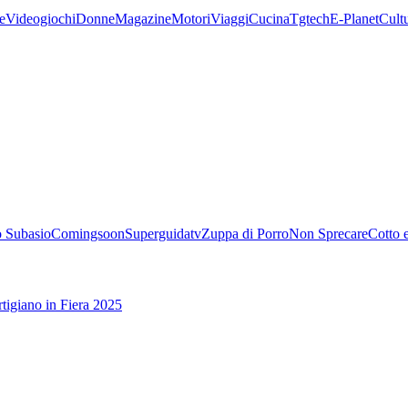
e
Videogiochi
Donne
Magazine
Motori
Viaggi
Cucina
Tgtech
E-Planet
Cult
 Subasio
Comingsoon
Superguidatv
Zuppa di Porro
Non Sprecare
Cotto 
tigiano in Fiera 2025