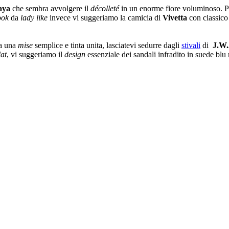
aya
che sembra avvolgere il
décolleté
in un enorme fiore voluminoso. Pe
ook
da
lady like
invece vi suggeriamo la camicia di
Vivetta
con classico 
 a una
mise
semplice e tinta unita, lasciatevi sedurre dagli
stivali
di
J.W
lat
, vi suggeriamo il
design
essenziale dei sandali infradito in suede blu