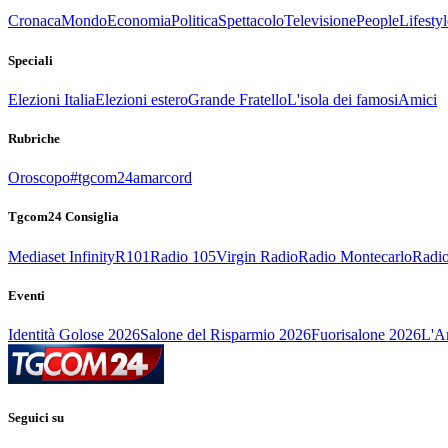
Cronaca
Mondo
Economia
Politica
Spettacolo
Televisione
People
Lifestyl
Speciali
Elezioni Italia
Elezioni estero
Grande Fratello
L'isola dei famosi
Amici
Rubriche
Oroscopo
#tgcom24amarcord
Tgcom24 Consiglia
Mediaset Infinity
R101
Radio 105
Virgin Radio
Radio Montecarlo
Radio
Eventi
Identità Golose 2026
Salone del Risparmio 2026
Fuorisalone 2026
L'Ar
Seguici su