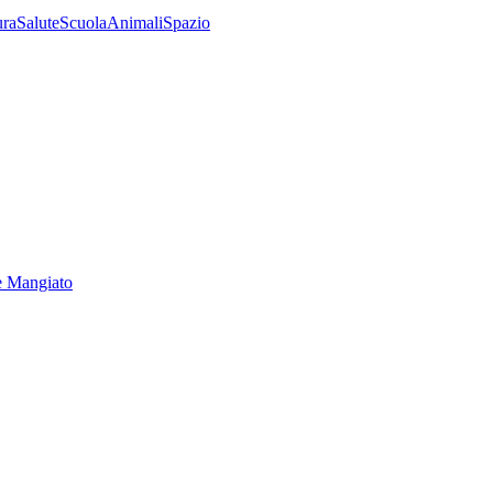
ura
Salute
Scuola
Animali
Spazio
e Mangiato