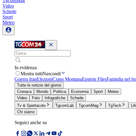
TgcomMag
Video
Schede
Sport
Meteo
In evidenza
Mostra tutti
Nascondi
Guerra Iran
Elezioni
Crans Montana
Epstein Files
Famiglia nel b
Tutte le notizie del giorno
Cronaca
Mondo
Politica
Economia
Sport
Meteo
Video
Foto
Infografiche
Schede
Tv & Spettacolo
TgcomLab
TgcomMag
TgTech
Lif
Chi siamo
Seguici anche su