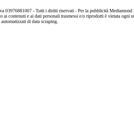
va 03976881007 - Tutti i diritti riservati - Per la pubblicità Mediamon
o ai contenuti e ai dati personali trasmessi e/o riprodotti è vietata ogni 
zi automatizzati di data scraping.