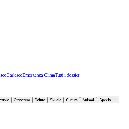
osco
Garlasco
Emergenza Clima
Tutti i dossier
estyle
Oroscopo
Salute
Skuola
Cultura
Animali
Speciali