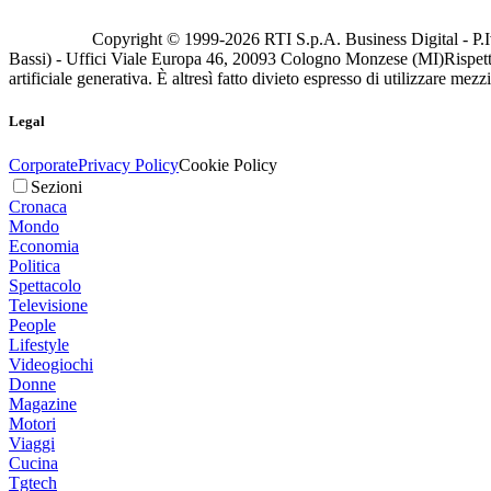
Copyright © 1999-
2026
RTI S.p.A. Business Digital - P.I
Bassi) - Uffici Viale Europa 46, 20093 Cologno Monzese (MI)
Rispett
artificiale generativa. È altresì fatto divieto espresso di utilizzare mez
Legal
Corporate
Privacy Policy
Cookie Policy
Sezioni
Cronaca
Mondo
Economia
Politica
Spettacolo
Televisione
People
Lifestyle
Videogiochi
Donne
Magazine
Motori
Viaggi
Cucina
Tgtech