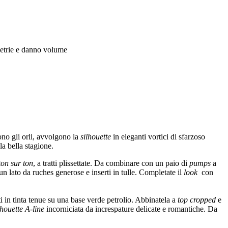
metrie e danno volume
ono gli orli, avvolgono la
silhouette
in eleganti vortici di sfarzoso
la bella stagione.
ton sur ton
, a tratti plissettate. Da combinare con un paio di
pumps
a
un lato da ruches generose e inserti in tulle. Completate il
look
con
ti in tinta tenue su una base verde petrolio. Abbinatela a
top cropped
e
lhouette A-line
incorniciata da increspature delicate e romantiche. Da