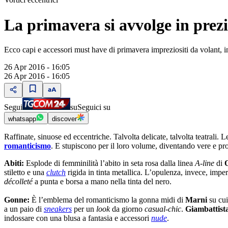
La primavera si avvolge in prezi
Ecco capi e accessori must have di primavera impreziositi da volant, 
26 Apr 2016 - 16:05
26 Apr 2016 - 16:05
Segui
su
Seguici su
whatsapp
discover
Raffinate, sinuose ed eccentriche. Talvolta delicate, talvolta teatrali. 
romanticismo
. E stupiscono per il loro volume, diventando vere e pr
Abiti:
Esplode di femminilità l’abito in seta rosa dalla linea
A-line
di
stiletto e una
clutch
rigida in tinta metallica. L’opulenza, invece, impe
décolleté
a punta e borsa a mano nella tinta del nero.
Gonne:
È l’emblema del romanticismo la gonna midi di
Marni
su cui
a un paio di
sneakers
per un
look
da giorno
casual-chic
.
Giambattista
indossare con una blusa a fantasia e accessori
nude
.