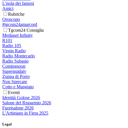
L'isola dei famosi
Amici
Rubriche
Oroscopo
#tgcom24amarcord
Tgcom24 Consiglia
Mediaset Infinity
R101
Radio 105
Virgin Radio
Radio Montecarlo
Radio Subasio
Comingsoon
Superguidatv
Zuppa di Porro
Non Sprecare
Cotto e Mangiato
Eventi
Identità Golose 2026
Salone del Risparmio 2026
Fuorisalone 2026
L'Artigiano in Fiera 2025
Legal