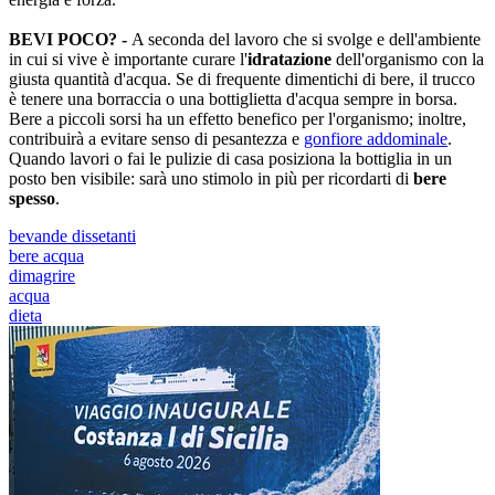
BEVI POCO? -
A seconda del lavoro che si svolge e dell'ambiente
in cui si vive è importante curare l'
idratazione
dell'organismo con la
giusta quantità d'acqua. Se di frequente dimentichi di bere, il trucco
è tenere una borraccia o una bottiglietta d'acqua sempre in borsa.
Bere a piccoli sorsi ha un effetto benefico per l'organismo; inoltre,
contribuirà a evitare senso di pesantezza e
gonfiore addominale
.
Quando lavori o fai le pulizie di casa posiziona la bottiglia in un
posto ben visibile: sarà uno stimolo in più per ricordarti di
bere
spesso
.
bevande dissetanti
bere acqua
dimagrire
acqua
dieta