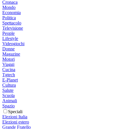
Cronaca
Mondo
Economia
Politica
Spettacolo
Televisione
People
Lifestyle
Videogiochi
Donne
Magazine
Motori
Viaggi
Cucina
Tgtech
E-Planet
Cultura
Salute
Scuola
Animali
Spazio
Speciali
Elezioni Italia
Elezioni estero
Grande Fratello