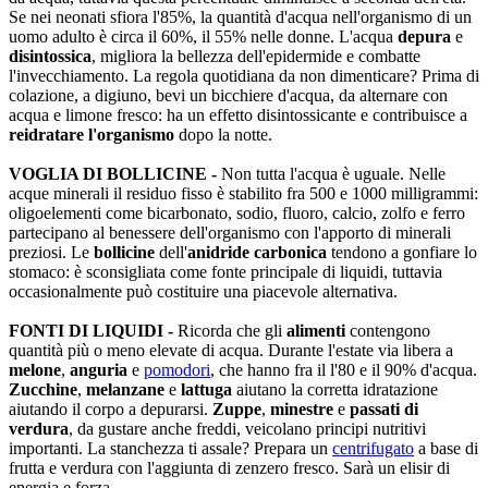
Se nei neonati sfiora l'85%, la quantità d'acqua nell'organismo di un
uomo adulto è circa il 60%, il 55% nelle donne. L'acqua
depura
e
disintossica
, migliora la bellezza dell'epidermide e combatte
l'invecchiamento. La regola quotidiana da non dimenticare? Prima di
colazione, a digiuno, bevi un bicchiere d'acqua, da alternare con
acqua e limone fresco: ha un effetto disintossicante e contribuisce a
reidratare l'organismo
dopo la notte.
VOGLIA DI BOLLICINE -
Non tutta l'acqua è uguale. Nelle
acque minerali il residuo fisso è stabilito fra 500 e 1000 milligrammi:
oligoelementi come bicarbonato, sodio, fluoro, calcio, zolfo e ferro
partecipano al benessere dell'organismo con l'apporto di minerali
preziosi. Le
bollicine
dell'
anidride carbonica
tendono a gonfiare lo
stomaco: è sconsigliata come fonte principale di liquidi, tuttavia
occasionalmente può costituire una piacevole alternativa.
FONTI DI LIQUIDI -
Ricorda che gli
alimenti
contengono
quantità più o meno elevate di acqua. Durante l'estate via libera a
melone
,
anguria
e
pomodori
, che hanno fra il l'80 e il 90% d'acqua.
Zucchine
,
melanzane
e
lattuga
aiutano la corretta idratazione
aiutando il corpo a depurarsi.
Zuppe
,
minestre
e
passati di
verdura
, da gustare anche freddi, veicolano principi nutritivi
importanti. La stanchezza ti assale? Prepara un
centrifugato
a base di
frutta e verdura con l'aggiunta di zenzero fresco. Sarà un elisir di
energia e forza.