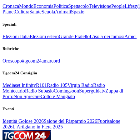
Cronaca
Mondo
Economia
Politica
Spettacolo
Televisione
People
Lifestyl
Planet
Cultura
Salute
Scuola
Animali
Spazio
Speciali
Elezioni Italia
Elezioni estero
Grande Fratello
L'isola dei famosi
Amici
Rubriche
Oroscopo
#tgcom24amarcord
Tgcom24 Consiglia
Mediaset Infinity
R101
Radio 105
Virgin Radio
Radio
Montecarlo
Radio Subasio
Comingsoon
Superguidatv
Zuppa di
Porro
Non Sprecare
Cotto e Mangiato
Eventi
Identità Golose 2026
Salone del Risparmio 2026
Fuorisalone
2026
L'Artigiano in Fiera 2025