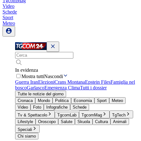
TgcomMag
Video
Schede
Sport
Meteo
In evidenza
Mostra tutti
Nascondi
Guerra Iran
Elezioni
Crans Montana
Epstein Files
Famiglia nel
bosco
Garlasco
Emergenza Clima
Tutti i dossier
Tutte le notizie del giorno
Cronaca
Mondo
Politica
Economia
Sport
Meteo
Video
Foto
Infografiche
Schede
Tv & Spettacolo
TgcomLab
TgcomMag
TgTech
Lifestyle
Oroscopo
Salute
Skuola
Cultura
Animali
Speciali
Chi siamo