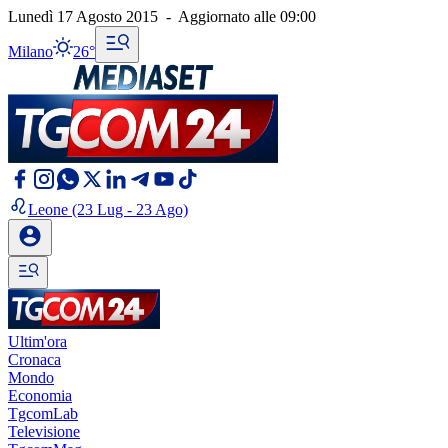
Lunedì 17 Agosto 2015
-
Aggiornato alle
09:00
Milano
26°
Leone
(23 Lug - 23 Ago)
Ultim'ora
Cronaca
Mondo
Economia
TgcomLab
Televisione