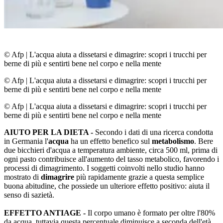
© Afp
|
L'acqua aiuta a dissetarsi e dimagrire: scopri i trucchi per
berne di più e sentirti bene nel corpo e nella mente
© Afp
|
L'acqua aiuta a dissetarsi e dimagrire: scopri i trucchi per
berne di più e sentirti bene nel corpo e nella mente
© Afp
|
L'acqua aiuta a dissetarsi e dimagrire: scopri i trucchi per
berne di più e sentirti bene nel corpo e nella mente
AIUTO PER LA DIETA -
Secondo i dati di una ricerca condotta
in Germania l'
acqua
ha un effetto benefico sul
metabolismo
. Bere
due bicchieri d'acqua a temperatura ambiente, circa 500 ml, prima di
ogni pasto contribuisce all'aumento del tasso metabolico, favorendo i
processi di dimagrimento. I soggetti coinvolti nello studio hanno
mostrato di
dimagrire
più rapidamente grazie a questa semplice
buona abitudine, che possiede un ulteriore effetto positivo: aiuta il
senso di sazietà.
EFFETTO ANTIAGE -
Il corpo umano è formato per oltre l'80%
da acqua, tuttavia questa percentuale diminuisce a seconda dell'età.