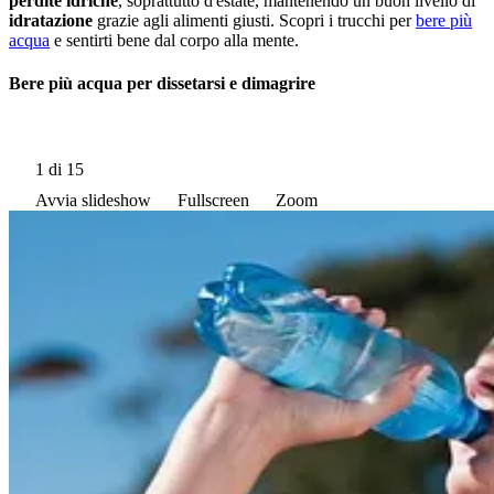
perdite idriche
, soprattutto d'estate, mantenendo un buon livello di
idratazione
grazie agli alimenti giusti. Scopri i trucchi per
bere più
acqua
e sentirti bene dal corpo alla mente.
Bere più acqua per dissetarsi e dimagrire
1
di 15
Avvia slideshow
Fullscreen
Zoom