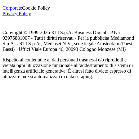
Corporate
Cookie Policy
Privacy Policy
Copyright © 1999-
2026
RTI S.p.A. Business Digital - P.Iva
03976881007 - Tutti i diritti riservati - Per la pubblicità Mediamond
S.p.A. - RTI S.p.A., Mediaset N.V., sede legale Amsterdam (Paesi
Bassi) - Uffici Viale Europa 46, 20093 Cologno Monzese (MI)
Rispetto ai contenuti e ai dati personali trasmessi e/o riprodotti è
vietata ogni utilizzazione funzionale all’addestramento di sistemi di
intelligenza artificiale generativa. È altresì fatto divieto espresso di
utilizzare mezzi automatizzati di data scraping.