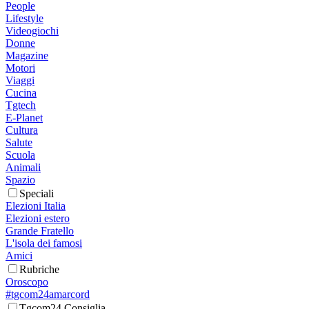
People
Lifestyle
Videogiochi
Donne
Magazine
Motori
Viaggi
Cucina
Tgtech
E-Planet
Cultura
Salute
Scuola
Animali
Spazio
Speciali
Elezioni Italia
Elezioni estero
Grande Fratello
L'isola dei famosi
Amici
Rubriche
Oroscopo
#tgcom24amarcord
Tgcom24 Consiglia