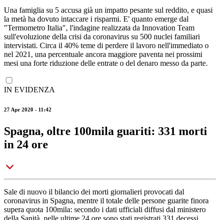
Una famiglia su 5 accusa già un impatto pesante sul reddito, e quasi
la metà ha dovuto intaccare i risparmi. E' quanto emerge dal
"Termometro Italia", l'indagine realizzata da Innovation Team
sull'evoluzione della crisi da coronavirus su 500 nuclei familiari
intervistati. Circa il 40% teme di perdere il lavoro nell'immediato o
nel 2021, una percentuale ancora maggiore paventa nei prossimi
mesi una forte riduzione delle entrate o del denaro messo da parte.
IN EVIDENZA
27 Apr 2020 - 11:42
Spagna, oltre 100mila guariti: 331 morti
in 24 ore
Sale di nuovo il bilancio dei morti giornalieri provocati dal
coronavirus in Spagna, mentre il totale delle persone guarite finora
supera quota 100mila: secondo i dati ufficiali diffusi dal ministero
della Sanità, nelle ultime 24 ore sono stati registrati 331 decessi