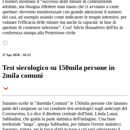
I numeri mostrano il "successo delle misure di contenimento
adottate, ma bisogna riflettere man mano che ci avviamo a caute
aperture: dovremo monitorizzare con grande attenzione il numero
dei casi, ad esempio usando come indicatore le terapie intensive, per
valutare l'efficacia delle misure ma anche la capacita' in fase di
aperture di contenere infezione". Cosi' Silvio Brusaferro dell'Iss in
conferenza stampa alla Protezione civile
27 Apr 2020 - 18:22
Test sierologico su 150mila persone in
2mila comuni
Saranno scelte in "duemila Comuni" le 150mila persone che faranno
parte del campione su cui condurre test seriologici sugli anticorpi del
Coronavirus. Lo dice il direttore centrale dell'Istat, Linda Laura
Sabbadini, che guida la parte statistica dell'indagine. Una base
territoriale "larga", spiega Sabbadini, per ridurre l'errore statistico.
Saranno, spiega, sei le fasce d'età in base a cui sarà selezionato il