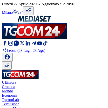
Lunedì 27 Aprile 2020
-
Aggiornato alle
20:07
Milano
28°
Leone
(23 Lug - 23 Ago)
Ultim'ora
Cronaca
Mondo
Economia
TgcomLab
Televisione