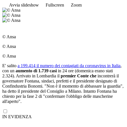
Avvia slideshow
Fullscreen
Zoom
© Ansa
© Ansa
© Ansa
E' salito
a 199.414 il numero dei contagiati da coronavirus in Italia
,
con un
aumento di 1.739 casi
in 24 ore (domenica erano stati
2.324). Arrivato in Lombardia il
premier Conte che
incontrerà il
governatore Fontana, sindaci, prefetti e il presidente designato di
Confindustria Bonomi. "Non è il momento di abbassare la guardia",
ha detto il presidente del Consiglio a Milano. Intanto Fontana ha
chiesto per la fase 2 di "confermare l'obbligo delle mascherine
all'aperto".
IN EVIDENZA