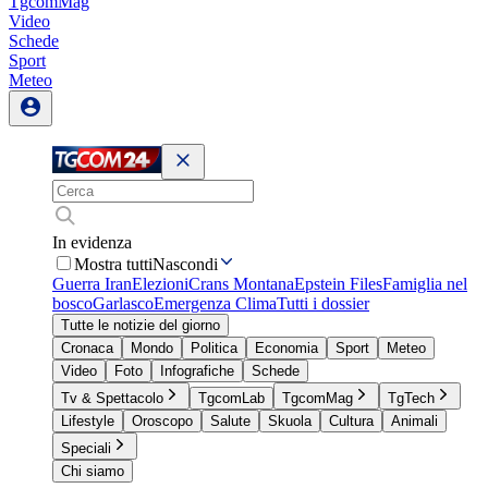
TgcomMag
Video
Schede
Sport
Meteo
In evidenza
Mostra tutti
Nascondi
Guerra Iran
Elezioni
Crans Montana
Epstein Files
Famiglia nel
bosco
Garlasco
Emergenza Clima
Tutti i dossier
Tutte le notizie del giorno
Cronaca
Mondo
Politica
Economia
Sport
Meteo
Video
Foto
Infografiche
Schede
Tv & Spettacolo
TgcomLab
TgcomMag
TgTech
Lifestyle
Oroscopo
Salute
Skuola
Cultura
Animali
Speciali
Chi siamo