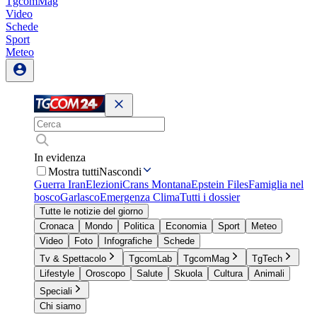
TgcomMag
Video
Schede
Sport
Meteo
In evidenza
Mostra tutti
Nascondi
Guerra Iran
Elezioni
Crans Montana
Epstein Files
Famiglia nel
bosco
Garlasco
Emergenza Clima
Tutti i dossier
Tutte le notizie del giorno
Cronaca
Mondo
Politica
Economia
Sport
Meteo
Video
Foto
Infografiche
Schede
Tv & Spettacolo
TgcomLab
TgcomMag
TgTech
Lifestyle
Oroscopo
Salute
Skuola
Cultura
Animali
Speciali
Chi siamo