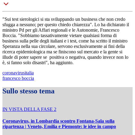
"Sui test sierologici si sta sviluppando un business che non credo
sfugga a nessuno; per questo chiedo chiarezza". Lo ha dichiarato il
ministro Pd per gli Affari regionali e le Autonomie, Francesco
Boccia. "Sobbiamo tassativamente vietare qualsiasi forma di
business sulla pelle degli italiani e i test, come ha scritto il ministro
Speranza nella sua circolare, servono esclusivamente ai fini della
ricerca epidemiologica ma se finiscono sul mercato e la gente si
illude di poter sapere se positiva o negativa, quando invece non lo
è, si fanno solo disastri", ha aggiunto.
coronavirusitalia
francesco boccia
Sullo stesso tema
IN VISTA DELLA FASE 2
Coronavirus, in Lombardia scontro Fontana-Sala sulla
ripartenza | Veneto, Emilia e Piemonte: le idee in campo