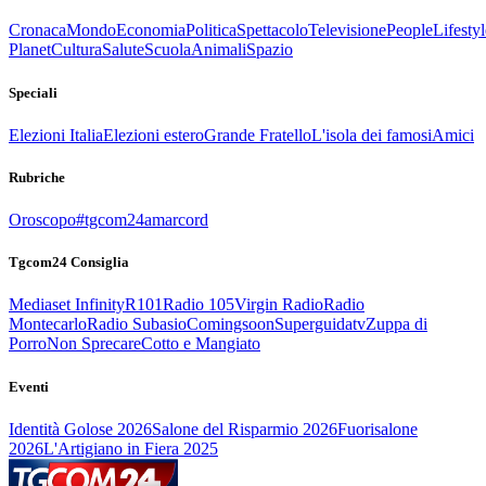
Cronaca
Mondo
Economia
Politica
Spettacolo
Televisione
People
Lifestyl
Planet
Cultura
Salute
Scuola
Animali
Spazio
Speciali
Elezioni Italia
Elezioni estero
Grande Fratello
L'isola dei famosi
Amici
Rubriche
Oroscopo
#tgcom24amarcord
Tgcom24 Consiglia
Mediaset Infinity
R101
Radio 105
Virgin Radio
Radio
Montecarlo
Radio Subasio
Comingsoon
Superguidatv
Zuppa di
Porro
Non Sprecare
Cotto e Mangiato
Eventi
Identità Golose 2026
Salone del Risparmio 2026
Fuorisalone
2026
L'Artigiano in Fiera 2025