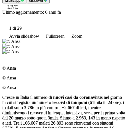
whatsapp
discover
LIVE
Ultimo aggiornamento:
6 anni fa
1
di 29
Avvia slideshow
Fullscreen
Zoom
© Ansa
© Ansa
© Ansa
Cresce in Italia il numero di
nuovi casi da coronavirus
nel giorno
in cui si registra un numero
record di tamponi
(61mila in 24 ore): i
malati sono 3.786 in più contro i +2.667 di ieri, mentre
diminuiscono i ricoverati in terapia intensiva, scesi per la prima volta
dal 20 marzo sotto quota 3mila. Siamo a 2.963, 143 in meno rispetto
a ieri. Tra i 106.607 malati 26.893 sono ricoverati con sintomi