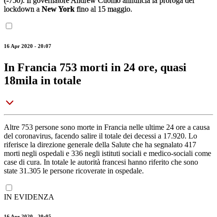
(-750). Il governatore Andrew Cuomo annuncia la proroga del
lockdown a
New York
fino al 15 maggio.
16 Apr 2020 - 20:07
In Francia 753 morti in 24 ore, quasi
18mila in totale
Altre 753 persone sono morte in Francia nelle ultime 24 ore a causa
del coronavirus, facendo salire il totale dei decessi a 17.920. Lo
riferisce la direzione generale della Salute che ha segnalato 417
morti negli ospedali e 336 negli istituti sociali e medico-sociali come
case di cura. In totale le autorità francesi hanno riferito che sono
state 31.305 le persone ricoverate in ospedale.
IN EVIDENZA
16 Apr 2020 - 20:05