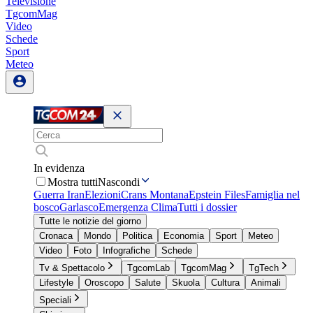
Televisione
TgcomMag
Video
Schede
Sport
Meteo
In evidenza
Mostra tutti
Nascondi
Guerra Iran
Elezioni
Crans Montana
Epstein Files
Famiglia nel
bosco
Garlasco
Emergenza Clima
Tutti i dossier
Tutte le notizie del giorno
Cronaca
Mondo
Politica
Economia
Sport
Meteo
Video
Foto
Infografiche
Schede
Tv & Spettacolo
TgcomLab
TgcomMag
TgTech
Lifestyle
Oroscopo
Salute
Skuola
Cultura
Animali
Speciali