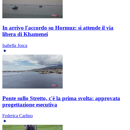
In arrivo l'accordo su Hormuz: si attende il via
libera di Khamenei
Isabella Josca
Ponte sullo Stretto, c'è la prima svolta: approvata
progettazione esecutiva
Federica Carlino