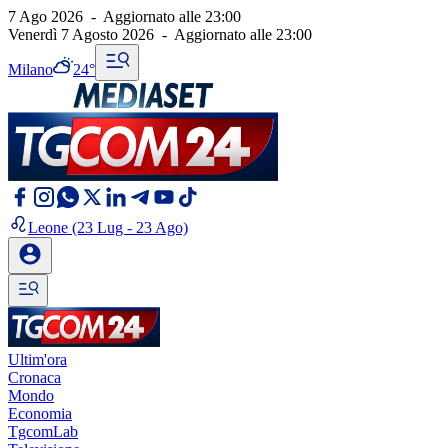
7 Ago 2026
-
Aggiornato alle
23:00
Venerdì 7 Agosto 2026
-
Aggiornato alle
23:00
Milano
24°
Leone
(23 Lug - 23 Ago)
Ultim'ora
Cronaca
Mondo
Economia
TgcomLab