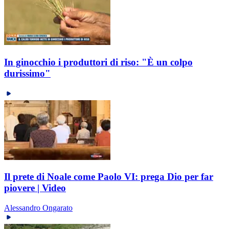
In ginocchio i produttori di riso: "È un colpo
durissimo"
Il prete di Noale come Paolo VI: prega Dio per far
piovere | Video
Alessandro Ongarato