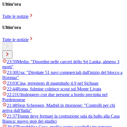
Ultim’ora
Tutte le notizie
Ultim’ora
Tutte le notizie
23:59
Media: "Disordini nelle carceri dello Sri Lanka, almeno 3
morti"
23:30
Usa: "Dirottate 51 navi commerciali dall'inizio del blocco a
Hormuz"
23:03
Cina, terremoto di magnitudo 4.9 nel Sichuan
22:44
Roma, fulmine colpisce scout sul Monte Livata
22:21
Ultraleggero con due persone a bordo precipita nel
Pordenonese
21:48
Stop Schengen, Madrid in ritorsione: "Controlli per chi
arriva dall'Italia"
21:37
Trump deve fermare la costruzione sala da ballo alla Casa
Bianca: nuovo stop dei giudici
20:47
Repubblica Ceca, media: uomo accoltella tre persone,