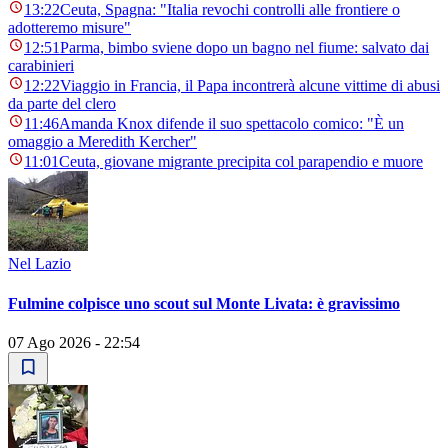
13:22
Ceuta, Spagna: "Italia revochi controlli alle frontiere o
adotteremo misure"
12:51
Parma, bimbo sviene dopo un bagno nel fiume: salvato dai
carabinieri
12:22
Viaggio in Francia, il Papa incontrerà alcune vittime di abusi
da parte del clero
11:46
Amanda Knox difende il suo spettacolo comico: "È un
omaggio a Meredith Kercher"
11:01
Ceuta, giovane migrante precipita col parapendio e muore
Nel Lazio
Fulmine colpisce uno scout sul Monte Livata: è gravissimo
07 Ago 2026 - 22:54