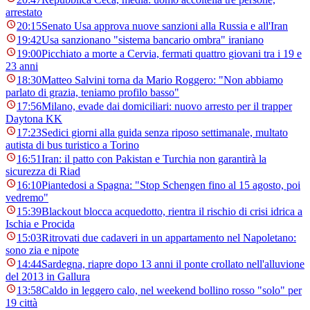
arrestato
20:15
Senato Usa approva nuove sanzioni alla Russia e all'Iran
19:42
Usa sanzionano "sistema bancario ombra" iraniano
19:00
Picchiato a morte a Cervia, fermati quattro giovani tra i 19 e
23 anni
18:30
Matteo Salvini torna da Mario Roggero: "Non abbiamo
parlato di grazia, teniamo profilo basso"
17:56
Milano, evade dai domiciliari: nuovo arresto per il trapper
Daytona KK
17:23
Sedici giorni alla guida senza riposo settimanale, multato
autista di bus turistico a Torino
16:51
Iran: il patto con Pakistan e Turchia non garantirà la
sicurezza di Riad
16:10
Piantedosi a Spagna: "Stop Schengen fino al 15 agosto, poi
vedremo"
15:39
Blackout blocca acquedotto, rientra il rischio di crisi idrica a
Ischia e Procida
15:03
Ritrovati due cadaveri in un appartamento nel Napoletano:
sono zia e nipote
14:44
Sardegna, riapre dopo 13 anni il ponte crollato nell'alluvione
del 2013 in Gallura
13:58
Caldo in leggero calo, nel weekend bollino rosso "solo" per
19 città