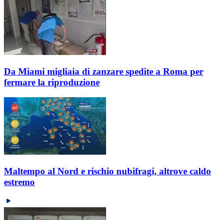
Da Miami migliaia di zanzare spedite a Roma per
fermare la riproduzione
Maltempo al Nord e rischio nubifragi, altrove caldo
estremo