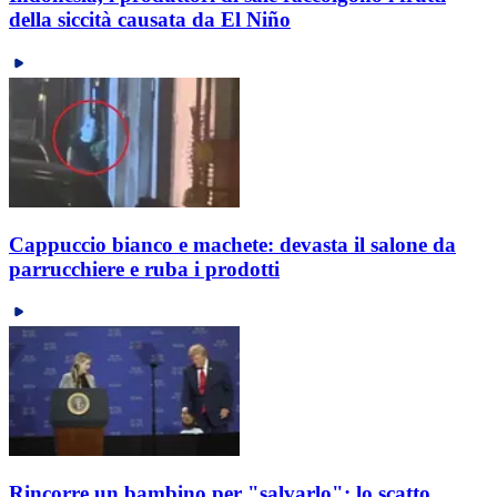
della siccità causata da El Niño
Cappuccio bianco e machete: devasta il salone da
parrucchiere e ruba i prodotti
Rincorre un bambino per "salvarlo": lo scatto