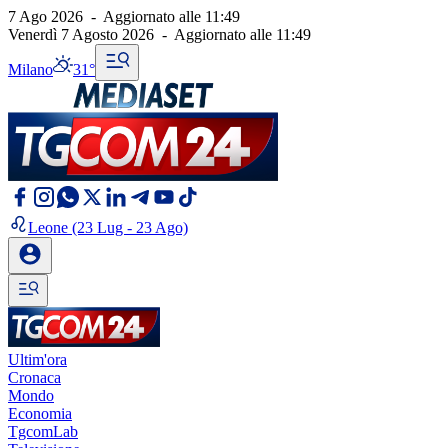
7 Ago 2026
-
Aggiornato alle
11:49
Venerdì 7 Agosto 2026
-
Aggiornato alle
11:49
Milano
31°
Leone
(23 Lug - 23 Ago)
Ultim'ora
Cronaca
Mondo
Economia
TgcomLab