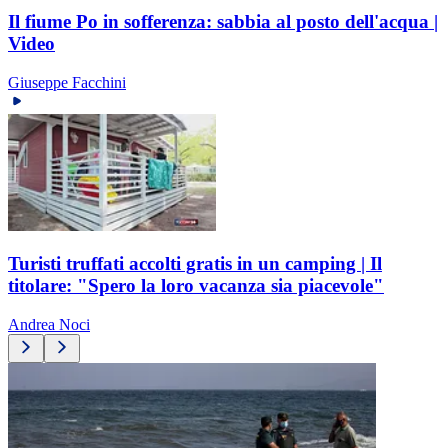
Il fiume Po in sofferenza: sabbia al posto dell'acqua |
Video
Giuseppe Facchini
Turisti truffati accolti gratis in un camping | Il
titolare: "Spero la loro vacanza sia piacevole"
Andrea Noci