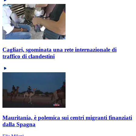
Cagliari, sgominata una rete internazionale di
traffico di clandestini
Mauritania, è polemica sui centri migranti finanziati
dalla Spagna