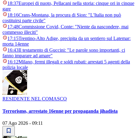
18:37
Europei di nuoto, Pellacani nella storia: cinque ori in cinque
gare
18:16
Crans-Montana, la procura di Sion: "L'Italia non può
costituirsi parte civile"
17:48
Commissione Covid, Conte: "Niente da nascondere, mai
commesso illeciti"
17:15
Trentino-Alto Adige, precipita da un sentiero sul Latemar:
morta 14enne
16:43
Il testamento di Guccini: "Le parole sono importanti, ci
fanno imparare ad amare"
16:12
Milano, fermi illegali e soldi rubati: arrestati 5 agenti della
polizia locale
RESIDENTE NEL COMASCO
Terrorismo, arrestato 16enne per propaganda jihadista
07 Ago 2026 - 09:11