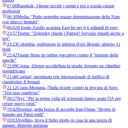
minori
07:00
Bangkok, 14enne uccide i nonni e poi a scuola cinque
professori
06:30
Media: "Putin potrebbe testare determinazione della Nato
con attacco limitato"
06:02
Il fondo Apollo acquista EasyJet per 6,6 miliardi di euro
23:57
Trump: "Zelensky chiede i Patriot? Servono missili anche a
noi"
23:23
Colombia, esplosione in miniera d'oro illegale: almeno 11
feriti
22:42
Trump firma un ordine esecutivo contro il "turismo delle
nascite"
22:09
Crema, 43enne accoltellata in strada: fermato un cittadino
nordafricano
21:40
Cagliari, sgominata rete internazionale di traffico di
clandestini: 8 fermati
21:12
Crans-Montana, l'Italia ricorre contro la procura di Sion:
"Tesi non condivise"
20:27
Nyt: "Per la prima volta gli scienziati hanno usato l'IA per
creare nuovi virus"
19:42
Hormuz, nella bozza di accordo Iran-Oman "divieto di
transito per Paesi ostili"
19:03
Avellino, trova il figlio morto in casa in una pozza di
sangue: disposta autopsia