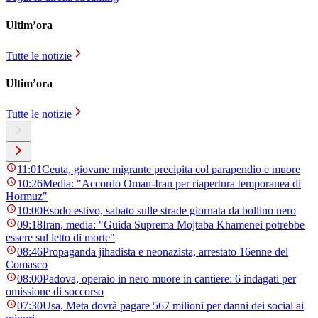
Ultim’ora
Tutte le notizie
Ultim’ora
Tutte le notizie
11:01
Ceuta, giovane migrante precipita col parapendio e muore
10:26
Media: "Accordo Oman-Iran per riapertura temporanea di
Hormuz"
10:00
Esodo estivo, sabato sulle strade giornata da bollino nero
09:18
Iran, media: "Guida Suprema Mojtaba Khamenei potrebbe
essere sul letto di morte"
08:46
Propaganda jihadista e neonazista, arrestato 16enne del
Comasco
08:00
Padova, operaio in nero muore in cantiere: 6 indagati per
omissione di soccorso
07:30
Usa, Meta dovrà pagare 567 milioni per danni dei social ai