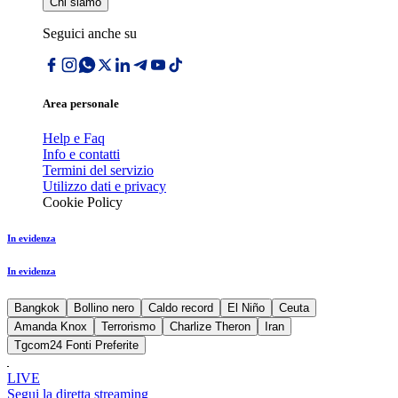
Chi siamo
Seguici anche su
Area personale
Help e Faq
Info e contatti
Termini del servizio
Utilizzo dati e privacy
Cookie Policy
In evidenza
In evidenza
Bangkok
Bollino nero
Caldo record
El Niño
Ceuta
Amanda Knox
Terrorismo
Charlize Theron
Iran
Tgcom24 Fonti Preferite
LIVE
Segui la diretta streaming