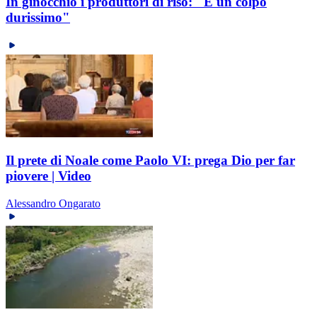
In ginocchio i produttori di riso: "È un colpo
durissimo"
Il prete di Noale come Paolo VI: prega Dio per far
piovere | Video
Alessandro Ongarato