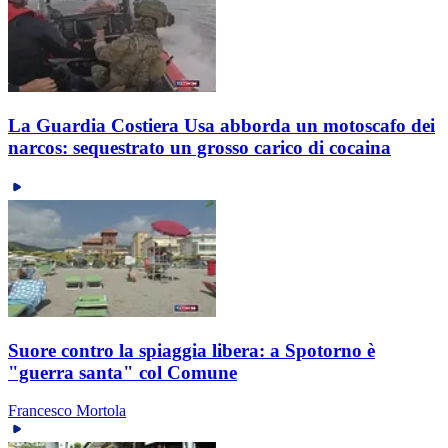
La Guardia Costiera Usa abborda un motoscafo dei
narcos: sequestrato un grosso carico di cocaina
Suore contro la spiaggia libera: a Spotorno è
"guerra santa" col Comune
Francesco Mortola