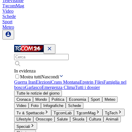
Televisione
TgcomMag
Video
Schede
Sport
Meteo
In evidenza
Mostra tutti
Nascondi
Guerra Iran
Elezioni
Crans Montana
Epstein Files
Famiglia nel
bosco
Garlasco
Emergenza Clima
Tutti i dossier
Tutte le notizie del giorno
Cronaca
Mondo
Politica
Economia
Sport
Meteo
Video
Foto
Infografiche
Schede
Tv & Spettacolo
TgcomLab
TgcomMag
TgTech
Lifestyle
Oroscopo
Salute
Skuola
Cultura
Animali
Speciali