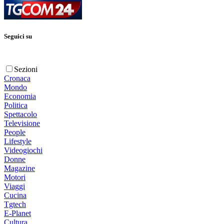
Seguici su
Sezioni
Cronaca
Mondo
Economia
Politica
Spettacolo
Televisione
People
Lifestyle
Videogiochi
Donne
Magazine
Motori
Viaggi
Cucina
Tgtech
E-Planet
Cultura