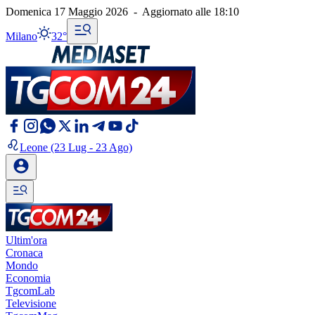
Domenica 17 Maggio 2026
-
Aggiornato alle
18:10
Milano
32°
Leone
(23 Lug - 23 Ago)
Ultim'ora
Cronaca
Mondo
Economia
TgcomLab
Televisione