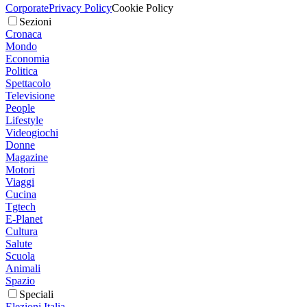
Corporate
Privacy Policy
Cookie Policy
Sezioni
Cronaca
Mondo
Economia
Politica
Spettacolo
Televisione
People
Lifestyle
Videogiochi
Donne
Magazine
Motori
Viaggi
Cucina
Tgtech
E-Planet
Cultura
Salute
Scuola
Animali
Spazio
Speciali
Elezioni Italia