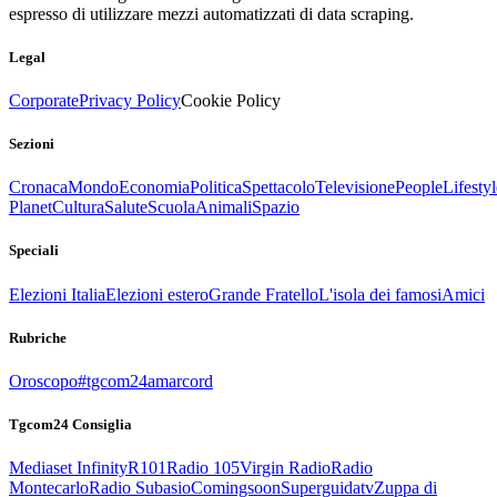
espresso di utilizzare mezzi automatizzati di data scraping.
Legal
Corporate
Privacy Policy
Cookie Policy
Sezioni
Cronaca
Mondo
Economia
Politica
Spettacolo
Televisione
People
Lifestyl
Planet
Cultura
Salute
Scuola
Animali
Spazio
Speciali
Elezioni Italia
Elezioni estero
Grande Fratello
L'isola dei famosi
Amici
Rubriche
Oroscopo
#tgcom24amarcord
Tgcom24 Consiglia
Mediaset Infinity
R101
Radio 105
Virgin Radio
Radio
Montecarlo
Radio Subasio
Comingsoon
Superguidatv
Zuppa di