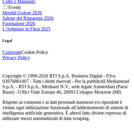
Cotto e Mangiato
Eventi
Identità Golose 2026
Salone del Risparmio 2026
Fuorisalone 2026
L'Artigiano in Fiera 2025
Legal
Corporate
Cookie Policy
Privacy Policy
Copyright © 1999-
2026
RTI S.p.A. Business Digital - P.Iva
03976881007 - Tutti i diritti riservati - Per la pubblicità Mediamond
S.p.A. - RTI S.p.A., Mediaset N.V., sede legale Amsterdam (Paesi
Bassi) - Uffici Viale Europa 46, 20093 Cologno Monzese (MI)
Rispetto ai contenuti e ai dati personali trasmessi e/o riprodotti è
vietata ogni utilizzazione funzionale all’addestramento di sistemi di
intelligenza artificiale generativa. È altresì fatto divieto espresso di
utilizzare mezzi automatizzati di data scraping.