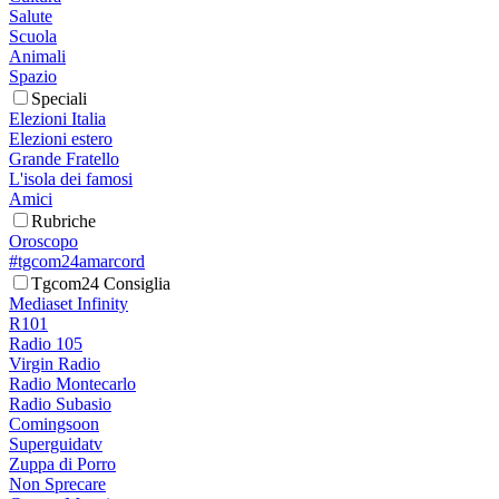
Salute
Scuola
Animali
Spazio
Speciali
Elezioni Italia
Elezioni estero
Grande Fratello
L'isola dei famosi
Amici
Rubriche
Oroscopo
#tgcom24amarcord
Tgcom24 Consiglia
Mediaset Infinity
R101
Radio 105
Virgin Radio
Radio Montecarlo
Radio Subasio
Comingsoon
Superguidatv
Zuppa di Porro
Non Sprecare