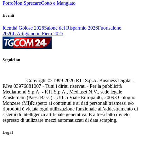
Porro
Non Sprecare
Cotto e Mangiato
Eventi
Identità Golose 2026
Salone del Risparmio 2026
Fuorisalone
2026
L'Artigiano in Fiera 2025
Seguici su
Copyright © 1999-
2026
RTI S.p.A. Business Digital -
P.Iva 03976881007 - Tutti i diritti riservati - Per la pubblicità
Mediamond S.p.A. - RTI S.p.A., Mediaset N.V., sede legale
Amsterdam (Paesi Bassi) - Uffici Viale Europa 46, 20093 Cologno
Monzese (MI)
Rispetto ai contenuti e ai dati personali trasmessi e/o
riprodotti è vietata ogni utilizzazione funzionale all’addestramento di
sistemi di intelligenza artificiale generativa. È altresì fatto divieto
espresso di utilizzare mezzi automatizzati di data scraping.
Legal