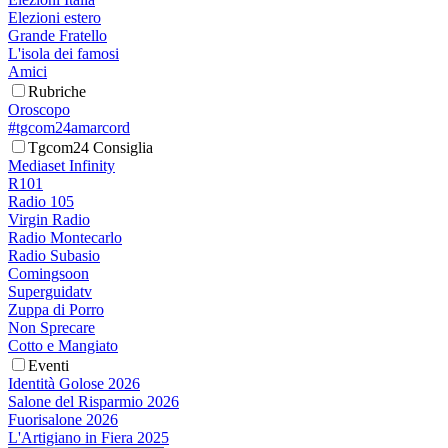
Elezioni estero
Grande Fratello
L'isola dei famosi
Amici
Rubriche
Oroscopo
#tgcom24amarcord
Tgcom24 Consiglia
Mediaset Infinity
R101
Radio 105
Virgin Radio
Radio Montecarlo
Radio Subasio
Comingsoon
Superguidatv
Zuppa di Porro
Non Sprecare
Cotto e Mangiato
Eventi
Identità Golose 2026
Salone del Risparmio 2026
Fuorisalone 2026
L'Artigiano in Fiera 2025