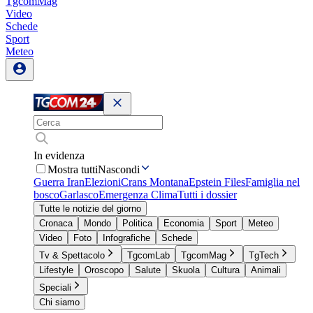
TgcomMag
Video
Schede
Sport
Meteo
In evidenza
Mostra tutti
Nascondi
Guerra Iran
Elezioni
Crans Montana
Epstein Files
Famiglia nel
bosco
Garlasco
Emergenza Clima
Tutti i dossier
Tutte le notizie del giorno
Cronaca
Mondo
Politica
Economia
Sport
Meteo
Video
Foto
Infografiche
Schede
Tv & Spettacolo
TgcomLab
TgcomMag
TgTech
Lifestyle
Oroscopo
Salute
Skuola
Cultura
Animali
Speciali
Chi siamo